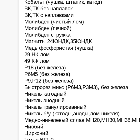
Кобальт (чушка, штапик, катод)
ВК,ТК без наплавок
ВК,ТК с наплавками
Молибден (чистый лом)
Молибден (печной)
Молибден стружка
Магниты 24ЮНДК,35ЮНДК
Медь фосфористая (чушка)
29 НК лом
49 КФ лом
Р18 (без железа)
Р6М5 (без железа)
Р9,Р12 (без железа)
Быстрорез микс (Р6М3,Р3М3), без железа
Никель катодный
Никель анодный
Никель гранулированный
Никель б/у (катоды,аноды,лом никеля)
Медно-никелевый сплав МН20,МН30,МН38,МН
Ниобий
Цирконий
Титан ВТ1.0