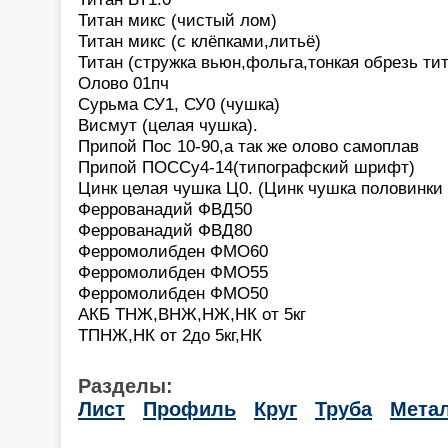
Титан микс (чистый лом)
Титан микс (с клёпками,литьё)
Титан (стружка вьюн,фольга,тонкая обрезь тит
Олово 01пч
Сурьма СУ1, СУ0 (чушка)
Висмут (целая чушка).
Припой Пос 10-90,а так же олово самоплав
Припой ПОССу4-14(типографский шрифт)
Цинк целая чушка Ц0. (Цинк чушка половинки
Феррованадий ФВД50
Феррованадий ФВД80
Ферромолибден ФМО60
Ферромолибден ФМО55
Ферромолибден ФМО50
АКБ ТНЖ,ВНЖ,НЖ,НК от 5кг
ТПНЖ,НК от 2до 5кг,НК
Разделы:
Лист
Профиль
Круг
Труба
Мета