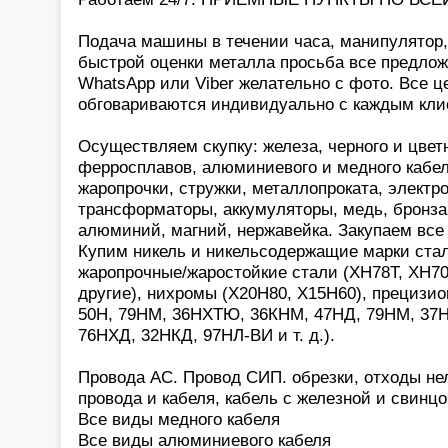
Подача машины в течении часа, манипулятор, 
быстрой оценки металла просьба все предлож
WhatsApp или Viber желательно с фото. Все ц
обговариваются индивидуально с каждым кли
Осуществляем скупку: железа, черного и цвет
ферросплавов, алюминиевого и медного кабеля
жаропрочки, стружки, металлопроката, электр
трансформаторы, аккумуляторы, медь, бронза,
алюминий, магний, нержавейка. Закупаем все 
Купим никель и никельсодержащие марки стале
жаропрочные/жаростойкие стали (ХН78Т, ХН7
другие), нихромы (Х20Н80, Х15Н60), прецизио
50Н, 79НМ, 36НХТЮ, 36КНМ, 47НД, 79НМ, 37
76НХД, 32НКД, 97НЛ-ВИ и т. д.).
Провода АС. Провод СИП. обрезки, отходы не
провода и кабеля, кабель с железной и свинц
Все виды медного кабеля
Все виды алюминиевого кабеля