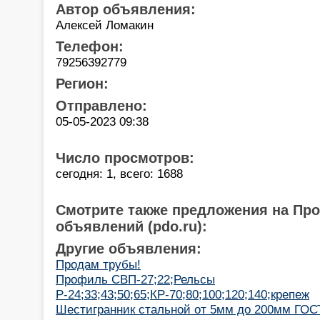
Автор объявления:
Алексей Ломакин
Телефон:
79256392779
Регион:
Отправлено:
05-05-2023 09:38
Число просмотров:
сегодня: 1, всего: 1688
Смотрите также предложения на Пр
объявлений (pdo.ru):
Другие объявления:
Продам трубы!
Профиль СВП-27;22;Рельсы
Р-24;33;43;50;65;КР-70;80;100;120;140;крепеж
Шестигранник стальной от 5мм до 200мм ГОСТ