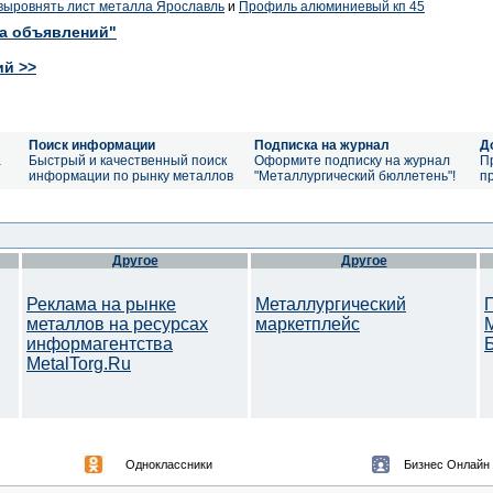
 выровнять лист металла Ярославль
и
Профиль алюминиевый кп 45
ка объявлений"
ий >>
Поиск информации
Подписка на журнал
Д
а
Быстрый и качественный поиск
Оформите подписку на журнал
П
информации по рынку металлов
"Металлургический бюллетень"!
п
Другое
Другое
Реклама на рынке
Металлургический
металлов на ресурсах
маркетплейс
информагентства
MetalTorg.Ru
Одноклассники
Бизнес Онлайн