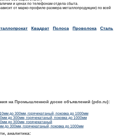
ичии и ценах по телефонам отдела сбыта.
 (зависит от марко-профиле-размера металлопродукции) по всей
таллопрокат
Квадрат
Полоса
Проволока
Сталь
ния на Промышленной доске объявлений (pdo.ru):
10мм до 300мм, горячекатаный, поковка до 1000мм
0мм до 300мм, горячекатаный, поковка до 1000мм
10мм до 300мм, горячекатаный
мм до 300мм, горячекатаный, поковка до 1000мм
ти, аналитика: