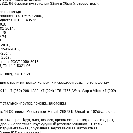
1-5321-96 буровой пустотелый 32мм и 36мм (с отверстием).
ии на складе:
рованная ГОСТ 5950-2000,
одистая ГОСТ 1435-99,
016,
81-2014,
-78,
-74,
5,
-2016,
 4543-2016,
-2014,
-2018,
венная ГОСТ 1050-2013,
5, ТУ 14-1-5321-96.
-100кг), ЭКСПОРТ.
я о наличии, ценах, условиях и сроках отгрузки по телефонам
1014; +7 (950) 208-1282; +7 (904) 178-4756; WhatsApp и Viber +7 (902)
г стальной (пруток, поковка, заготовка)
о 16:00, время Московское, E-mail: 2687815@mail.ru, 102@yaruse.ru
льмаш.рф | Круг, лист, полоса, проволока, шестигранник, квадрат,
 дробь балластная, круг чугунный (отливка чугунная) | Сталь
нструментальная, пружинная, нержавеющая, автоматная,
более 650 марок стали |