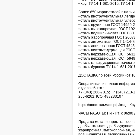
• Круг ТУ 14-1-681-2015, ТУ 14-
Более 650 марок сталей в налич
• сталь инструментальная леги
• сталь инструментальная углер
• сталь пружинная ГОСТ 14959-2
• сталь высокопрочная ГОСТ 192
• сталь подшипниковая ГОСТ 801
• сталь жаропрочная ГОСТ 20072
• сталь автоматная ГОСТ 1414-7
• сталь легированная ГОСТ 4543
• сталь никельсодержащая ГОСТ
• сталь нержавеющая ГОСТ 5632
• сталь нержавеющая ГОСТ 5949
• сталь конструкционная качест
• сталь буровая ТУ 14-1-681-201
ДОСТАВКА по всей России (от 10
Оперативная и полная информаци
отдела сбыта :
+7 (343) 268-7815; +7 (343) 213-
255-6262; ICQ: 488233107
https://ооостальмаш.рф/krug - Кру
ЧАСЫ РАБОТЫ: Пн - Пт: с 06:00 д
Продажа металлопроката | оооста
дробь стальная, дробь чугунная,
жаропрочная, высокопрочная, и
подшипниковая, легированная - 