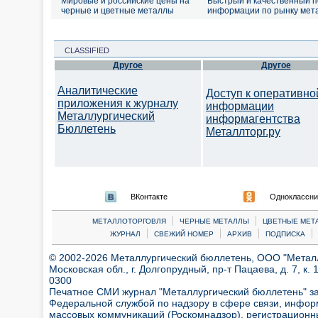
Мировые и российские цены на
Быстрый и качественный п
черные и цветные металлы
информации по рынку мет
CLASSIFIED
Другое
Другое
Аналитические
Доступ к оперативно
приложения к журналу
информации
Металлургический
информагентства
Бюллетень
Металлторг.ру
ВКонтакте
Одноклассни
|
|
МЕТАЛЛОТОРГОВЛЯ
ЧЕРНЫЕ МЕТАЛЛЫ
ЦВЕТНЫЕ МЕТ
|
|
|
|
ЖУРНАЛ
СВЕЖИЙ НОМЕР
АРХИВ
ПОДПИСКА
© 2002-2026 Металлургический бюллетень, ООО "Металлт
Московская обл., г. Долгопрудный, пр-т Пацаева, д. 7, к. 1
0300
Печатное СМИ журнал "Металлургический бюллетень" з
Федеральной службой по надзору в сфере связи, инфор
массовых коммуникаций (Роскомнадзор), регистрационн