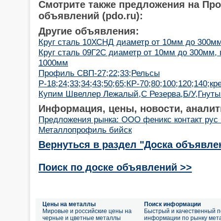
Смотрите также предложения на Пр
объявлений (pdo.ru):
Другие объявления:
Круг сталь 10ХСНД диаметр от 10мм до 300мм
Круг сталь 09Г2С диаметр от 10мм до 300мм, 
1000мм
Профиль СВП-27;22;33;Рельсы
Р-18;24;33;34;43;50;65;КР-70;80;100;120;140;кр
Купим Швеллер Лежалый,С Резерва,Б/У,Гнуты
Информация, цены, новости, аналит
Предложения рынка: ООО феникс контакт рус 
Металлопрофиль бийск
Вернуться в раздел "Доска объявле
Поиск по доске объявлений >>
Цены на металлы
Поиск информации
Мировые и российские цены на
Быстрый и качественный п
черные и цветные металлы
информации по рынку мет