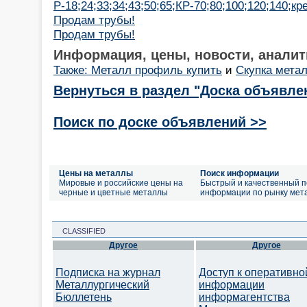
Р-18;24;33;34;43;50;65;КР-70;80;100;120;140;кр
Продам трубы!
Продам трубы!
Информация, цены, новости, аналит
Также: Металл профиль купить
и
Скупка мета
Вернуться в раздел "Доска объявле
Поиск по доске объявлений >>
Цены на металлы
Поиск информации
Мировые и российские цены на
Быстрый и качественный п
черные и цветные металлы
информации по рынку мет
CLASSIFIED
Другое
Другое
Подписка на журнал
Доступ к оперативно
Металлургический
информации
Бюллетень
информагентства