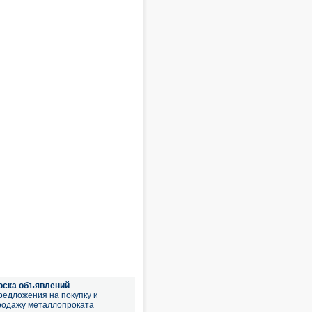
оска объявлений
редложения на покупку и
родажу металлопроката