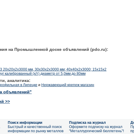
ния на Промышленной доске объявлений (pdo.ru):
 20х20х2х3000 мм, 30х30х2х3000 мм; 40х40х2х3000; 15х15х2
руг калиброванный (х/т) диаметр от 5,0мм до 80мм
ти, аналитика:
профильная в Липецке
и
Нержавеющий крепеж магазин
ка объявлений"
ий >>
Поиск информации
Подписка на журнал
Д
а
Быстрый и качественный поиск
Оформите подписку на журнал
П
информации по рынку металлов
"Металлургический бюллетень"!
п