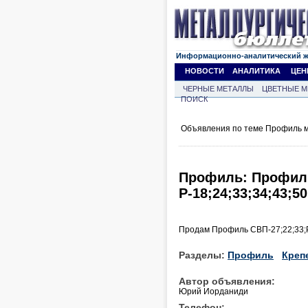
Информационно-аналитический 
НОВОСТИ
АНАЛИТИКА
ЦЕН
ЧЕРНЫЕ МЕТАЛЛЫ
ЦВЕТНЫЕ М
ПОИСК
Объявления по теме Профиль м
Профиль: Профиль
Р-18;24;33;34;43;5
Продам Профиль СВП-27;22;33;Ре
Разделы:
Профиль
Креп
Автор объявления:
Юрий Иорданиди
Телефон: