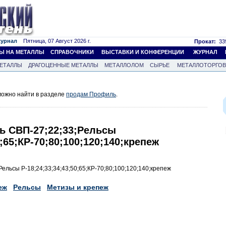
журнал
Пятница, 07 Август 2026 г.
Прокат:
339
Ы НА МЕТАЛЛЫ
СПРАВОЧНИКИ
ВЫСТАВКИ И КОНФЕРЕНЦИИ
ЖУРНАЛ
ЕТАЛЛЫ
ДРАГОЦЕННЫЕ МЕТАЛЛЫ
МЕТАЛЛОЛОМ
СЫРЬЕ
МЕТАЛЛОТОРГО
ожно найти в разделе
продам Профиль
.
 СВП-27;22;33;Рельсы
0;65;КР-70;80;100;120;140;крепеж
льсы Р-18;24;33;34;43;50;65;КР-70;80;100;120;140;крепеж
еж
Рельсы
Метизы и крепеж