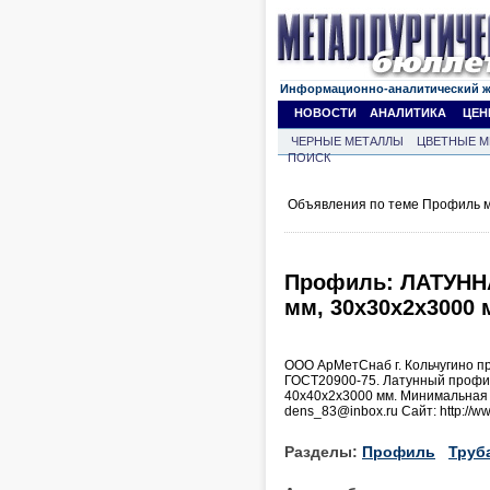
Информационно-аналитический 
НОВОСТИ
АНАЛИТИКА
ЦЕН
ЧЕРНЫЕ МЕТАЛЛЫ
ЦВЕТНЫЕ М
ПОИСК
Объявления по теме Профиль м
Профиль: ЛАТУННА
мм, 30х30х2х3000 
ООО АрМетСнаб г. Кольчугино пр
ГОСТ20900-75. Латунный профил
40х40х2х3000 мм. Минимальная п
dens_83@inbox.ru Сайт: http://w
Разделы:
Профиль
Труб