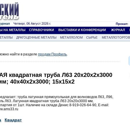
журнал
Четверг, 06 Август 2026 г.
Прокат:
Ы НА МЕТАЛЛЫ
СПРАВОЧНИКИ
ВЫСТАВКИ И КОНФЕРЕНЦИИ
ЖУРНАЛ
ЕТАЛЛЫ
ДРАГОЦЕННЫЕ МЕТАЛЛЫ
МЕТАЛЛОЛОМ
СЫРЬЕ
МЕТАЛЛОТОРГО
ожно найти в разделе
продам Профиль
.
Я квадратная труба Л63 20х20х2х3000
мм; 40х40х2х3000; 15х15х2
едлагает: труба латунная прямоугольная для волноводов Л63, Л96,
ь Л63. Латунная квадратная труба Л63 20х20х3000 мм,
артия от 1шт. Наличие на складе.Денис 8-919-026-64-90, Е-mail:
ww.ams33.ru
а
Квадрат