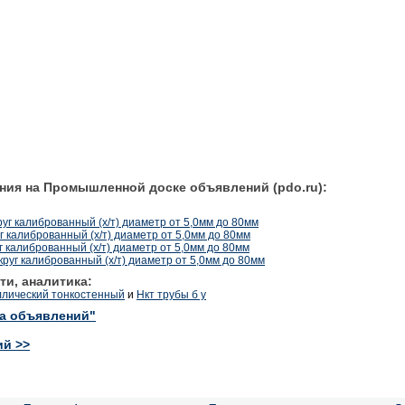
ния на Промышленной доске объявлений (pdo.ru):
руг калиброванный (х/т) диаметр от 5,0мм до 80мм
г калиброванный (х/т) диаметр от 5,0мм до 80мм
г калиброванный (х/т) диаметр от 5,0мм до 80мм
круг калиброванный (х/т) диаметр от 5,0мм до 80мм
ти, аналитика:
ллический тонкостенный
и
Нкт трубы б у
ка объявлений"
ий >>