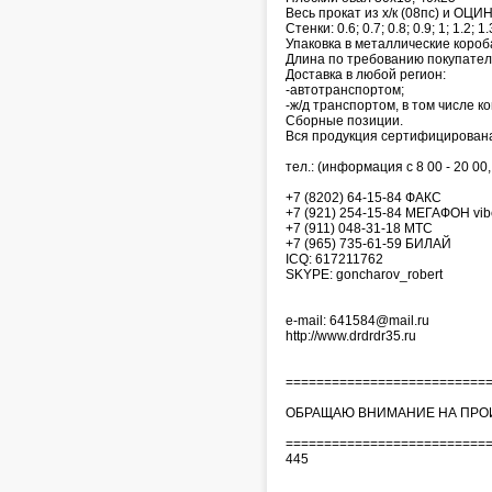
Весь прокат из х/к (08пс) и О
Стенки: 0.6; 0.7; 0.8; 0.9; 1; 1.2; 1.
Упаковка в металлические короб
Длина по требованию покупател
Доставка в любой регион:
-автотранспортом;
-ж/д транспортом, в том числе к
Сборные позиции.
Вся продукция сертифицирован
тел.: (информация с 8 00 - 20 00
+7 (8202) 64-15-84 ФАКС
+7 (921) 254-15-84 МЕГАФОН vib
+7 (911) 048-31-18 МТС
+7 (965) 735-61-59 БИЛАЙ
ICQ: 617211762
SKYPE: goncharov_robert
e-mail: 641584@mail.ru
http://www.drdrdr35.ru
==========================
ОБРАЩАЮ ВНИМАНИЕ НА ПРОИ
==========================
445