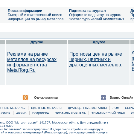
Поиск информации
Подписка на журнал
Д
а
Быстрый и качественный поиск
Оформите подписку на журнал
П
информации по рынку металлов
"Металлургический бюллетень"!
п
Другое
Другое
Реклама на рынке
Прогнозы цен на рынке
металлов на ресурсах
черных, цветных и
информагентства
драгоценных металлов.
MetalTorg.Ru
Одноклассники
Бизнес Онлайн
|
|
|
|
ЕРНЫЕ МЕТАЛЛЫ
ЦВЕТНЫЕ МЕТАЛЛЫ
ДРАГОЦЕННЫЕ МЕТАЛЛЫ
ЛОМ
CЫРЬ
|
|
|
|
|
НОМЕР
АРХИВ
ПОДПИСКА
ПРОФИЛЬ ЖУРНАЛА
ТЕМАТИЧЕСКИЙ ПЛАН
Р
ь, ООО "Металлторг.ру", 141707, Московская обл., г. Долгопрудный, пр-т
) 134-0300
ий бюллетень" зарегистрировано Федеральной службой по надзору в
ий и массовых коммуникаций (Роскомнадзор), регистрационный номер и