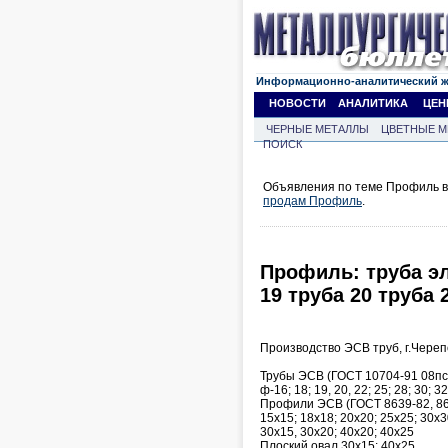
Информационно-аналитический 
НОВОСТИ
АНАЛИТИКА
ЦЕН
ЧЕРНЫЕ МЕТАЛЛЫ
ЦВЕТНЫЕ М
ПОИСК
Объявления по теме Профиль в 
продам Профиль
.
Профиль: труба эл
19 труба 20 труба 
Производство ЭСВ труб, г.Чере
Трубы ЭСВ (ГОСТ 10704-91 08пс
ф-16; 18; 19, 20, 22; 25; 28; 30; 32
Профили ЭСВ (ГОСТ 8639-82, 86
15х15; 18х18; 20х20; 25х25; 30х3
30х15, 30х20; 40х20; 40х25
Плоский овал 30х15; 40х25