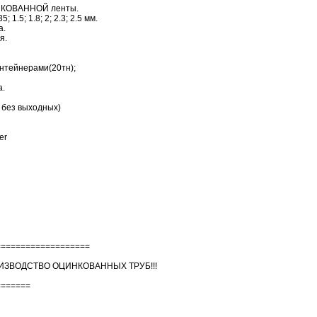
ЦИНКОВАННОЙ ленты.
35; 1.5; 1.8; 2; 2.3; 2.5 мм.
а.
я.
онтейнерами(20тн);
а.
, без выходных)
er
===================
ЗВОДСТВО ОЦИНКОВАННЫХ ТРУБ!!!
=======