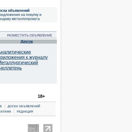
оска объявлений
редложения на покупку и
родажу металлопроката
РАЗМЕСТИТЬ ОБЪЯВЛЕНИЕ
Другое
Аналитические
приложения к журналу
Металлургический
Бюллетень
18+
|
Е
ДОСКА ОБЪЯВЛЕНИЙ
|
ЕКЛАМА
РЕДАКЦИЯ