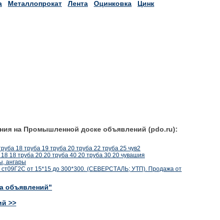
а
Металлопрокат
Лента
Оцинковка
Цинк
ния на Промышленной доске объявлений (pdo.ru):
руба 18 труба 19 труба 20 труба 22 труба 25 чув2
18 18 труба 20 20 труба 40 20 труба 30 20 чувашия
ы, ангары
 ст09Г2С от 15*15 до 300*300. (СЕВЕРСТАЛЬ; УТП). Продажа от
ка объявлений"
ий >>