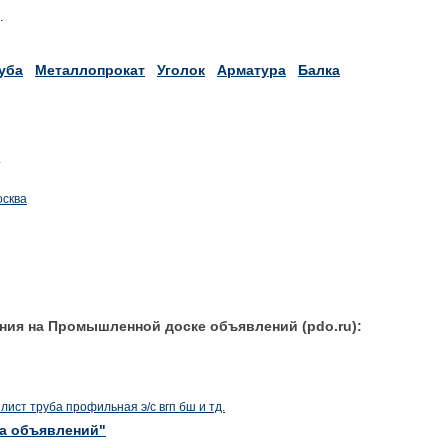
.
уба
Металлопрокат
Уголок
Арматура
Балка
4
осква
ния на Промышленной доске объявлений (pdo.ru):
лист труба профильная э/с вгп бш и тд.
ка объявлений"