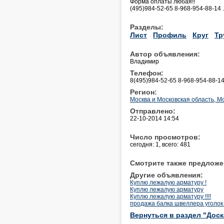
Форма оплаты любая!!
(495)984-52-65 8-968-954-88-14 .
Разделы:
Лист
Профиль
Круг
Тр
Автор объявления:
Владимир
Телефон:
8(495)984-52-65 8-968-954-88-1
Регион:
Москва и Московская область, М
Отправлено:
22-10-2014 14:54
Число просмотров:
сегодня: 1, всего: 481
Смотрите также предложе
Другие объявления:
Куплю лежалую арматуру !
Куплю лежалую арматуру
Куплю лежалую арматуру !!!!
продажа балка швеллера уголок 
Вернуться в раздел "Дос