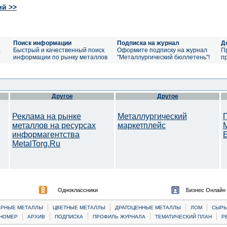
ий >>
Поиск информации
Подписка на журнал
Д
а
Быстрый и качественный поиск
Оформите подписку на журнал
П
информации по рынку металлов
"Металлургический бюллетень"!
п
Другое
Другое
Реклама на рынке
Металлургический
металлов на ресурсах
маркетплейс
информагентства
MetalTorg.Ru
Одноклассники
Бизнес Онлайн
|
|
|
|
ЕРНЫЕ МЕТАЛЛЫ
ЦВЕТНЫЕ МЕТАЛЛЫ
ДРАГОЦЕННЫЕ МЕТАЛЛЫ
ЛОМ
CЫРЬ
|
|
|
|
|
НОМЕР
АРХИВ
ПОДПИСКА
ПРОФИЛЬ ЖУРНАЛА
ТЕМАТИЧЕСКИЙ ПЛАН
Р