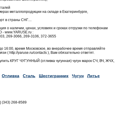
сталей
ерах металлопродукции на складе в Екатеринбурге,
т в страны СНГ....
я о наличии, ценах, условиях и сроках отгрузки по телефонам
 - www.YARUSE.ru :
003, 269-3066, 269-3106, 372-3655
до 16:00, время Московское, во внерабочее время отправляйте
и ( http://yaruse.ru/contacts ), Вам обязательно ответят.
упить КРУГ ЧУГУННЫЙ (отливка чугунная) чугун марок СЧ, ВЧ, ЖЧХ,
Отливка
Сталь
Шестигранник
Чугун
Литье
|| (343) 268-8589