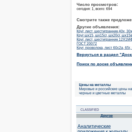
Число просмотров:
сегодня: 1, всего: 694
Смотрите также предложе
Другие объявления:
Круг, лист, шестигранник 40х, 30
Круг шх15, шх15сг, шх20сг, шх15в
Круг, лист, шестигранник 12Х1
ГОСТ 20072
Круг, проволока, лист 60с2а, 65г
Вернуться в раздел "Дос
Поиск по доске объявлен
Цены на металлы
Мировые и российские цены н
черные и цветные металлы
CLASSIFIED
Другое
Аналитические
приложения к журналу