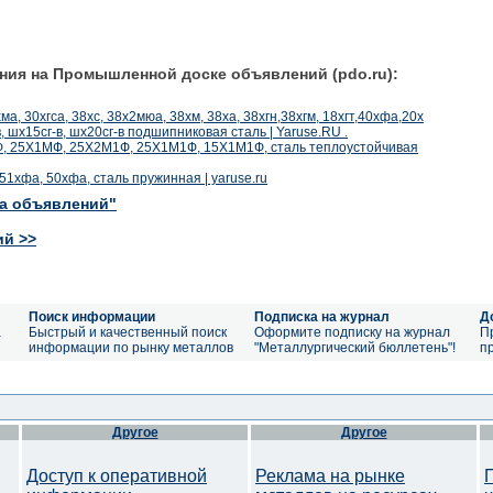
ния на Промышленной доске объявлений (pdo.ru):
хма, 30хгса, 38хс, 38х2мюа, 38хм, 38ха, 38хгн,38хгм, 18хгт,40хфа,20х
, шх15сг-в, шх20сг-в подшипниковая сталь | Yaruse.RU .
МФ, 25Х1МФ, 25Х2М1Ф, 25Х1М1Ф, 15Х1М1Ф, сталь теплоустойчивая
, 51хфа, 50хфа, сталь пружинная | yaruse.ru
ка объявлений"
ий >>
Поиск информации
Подписка на журнал
Д
а
Быстрый и качественный поиск
Оформите подписку на журнал
П
информации по рынку металлов
"Металлургический бюллетень"!
п
Другое
Другое
Доступ к оперативной
Реклама на рынке