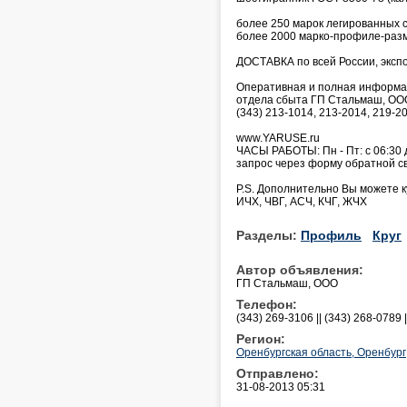
более 250 марок легированных 
более 2000 марко-профиле-разм
ДОСТАВКА по всей России, экспор
Оперативная и полная информаци
отдела сбыта ГП Стальмаш, ООО
(343) 213-1014, 213-2014, 219-2
www.YARUSE.ru
ЧАСЫ РАБОТЫ: Пн - Пт: с 06:30 
запрос через форму обратной связ
P.S. Дополнительно Вы можете к
ИЧХ, ЧВГ, АСЧ, КЧГ, ЖЧХ
Разделы:
Профиль
Круг
Автор объявления:
ГП Стальмаш, ООО
Телефон:
(343) 269-3106 || (343) 268-0789 
Регион:
Оренбургская область, Оренбург
Отправлено:
31-08-2013 05:31