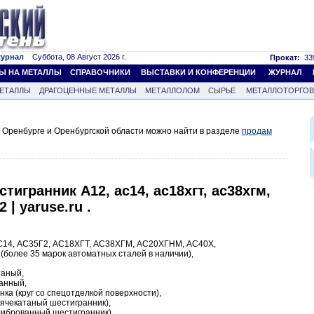
журнал
Суббота, 08 Август 2026 г.
Прокат:
339
Ы НА МЕТАЛЛЫ
СПРАВОЧНИКИ
ВЫСТАВКИ И КОНФЕРЕНЦИИ
ЖУРНАЛ
ЕТАЛЛЫ
ДРАГОЦЕННЫЕ МЕТАЛЛЫ
МЕТАЛЛОЛОМ
СЫРЬЕ
МЕТАЛЛОТОРГО
 Оренбурге и Оренбургской области можно найти в разделе
продам
тигранник А12, ас14, ас18хгт, ас38хгм,
 | yaruse.ru .
 АС14, АС35Г2, АС18ХГТ, АС38ХГМ, АС20ХГНМ, АС40Х,
(более 35 марок автоматных сталей в наличии),
таный,
ванный,
нка (круг со спецотделкой поверхности),
рячекатаный шестигранник),
либрованный шестигранник),