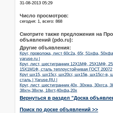
31-08-2013 05:29
Число просмотров:
сегодня: 1, всего: 868
Смотрите также предложения на Пр
объявлений (pdo.ru):
Другие объявления:
Круг, проволока, лист 60с2а, 65г, 51хфа, 50хф
yaruse.ru |
Круг, лист, шестигранник 12Х1МФ, 25Х1МФ, 
15Х1М1Ф, сталь теплоустойчивая ГОСТ 20072
Круг шх15, шх15сг, шх20сг, шх15в, шх15сг-в,
сталь | Yaruse.RU |
Круг, лист, шестигранник 40х, 30хма, 30хгса, 
38хгн,38хгм, 18хгт,40хфа,20х
Вернуться в раздел "Доска объявле
Поиск по доске объявлений >>