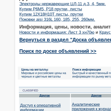
Электроды нержавеющие ЦЛ-11 д.3, 4, 5мм.
Купим Р6М5, Р18 прутки, листы
Купим 12Х18Н10Т листы, прутки
Поковки aisi 316L 160, 185, 255, 260мм.
Информация, цены, новости, аналит
Новости и информация: Лист 3 хн70ю
и
Краус
Вернуться в раздел "Доска объявле
Поиск по доске объявлений >>
Цены на металлы
Поиск информации
Мировые и российские цены на
Быстрый и качественный п
черные и цветные металлы
информации по рынку мет
CLASSIFIED
Другое
Другое
Аналитические
Доступ к оперативной
приложения к журна
информации