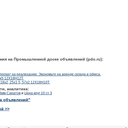
ния на Промышленной доске объявлений (pdo.ru):
окат на реализацию. Экономьте на аренде склада и офиса.
0х5 12Х18Н12Т.
18х2, 25х1,5, 57х2 12Х18Н10Т.
ти, аналитика:
 3мм Саратов
и
Цена круг 10 ст 3
ка объявлений"
ий >>