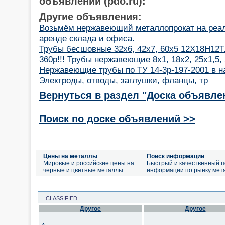
объявлений (pdo.ru):
Другие объявления:
Возьмём нержавеющий металлопрокат на реал
аренде склада и офиса.
Трубы бесшовные 32х6, 42х7, 60х5 12Х18Н12Т
360р!!! Трубы нержавеющие 8х1, 18х2, 25х1,5,
Нержавеющие трубы по ТУ 14-3р-197-2001 в на
Электроды, отводы, заглушки, фланцы, тр
Вернуться в раздел "Доска объявле
Поиск по доске объявлений >>
Цены на металлы
Поиск информации
Мировые и российские цены на
Быстрый и качественный п
черные и цветные металлы
информации по рынку мет
CLASSIFIED
Другое
Другое