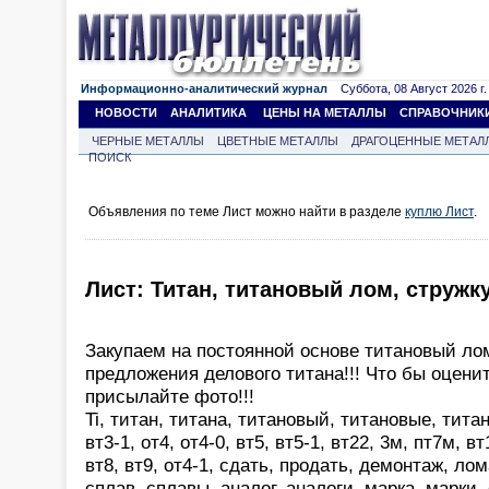
Информационно-аналитический журнал
Суббота, 08 Август 2026 г.
НОВОСТИ
АНАЛИТИКА
ЦЕНЫ НА МЕТАЛЛЫ
СПРАВОЧНИК
ЧЕРНЫЕ МЕТАЛЛЫ
ЦВЕТНЫЕ МЕТАЛЛЫ
ДРАГОЦЕННЫЕ МЕТАЛ
ПОИСК
Объявления по теме Лист можно найти в разделе
куплю Лист
.
Лист: Титан, титановый лом, стружк
Закупаем на постоянной основе титановый лом
предложения делового титана!!! Что бы оцени
присылайте фото!!!
Ti, титан, титана, титановый, титановые, титан
вт3-1, от4, от4-0, вт5, вт5-1, вт22, 3м, пт7м, вт
вт8, вт9, от4-1, сдать, продать, демонтаж, лом
сплав, сплавы, аналог, аналоги, марка, марки,