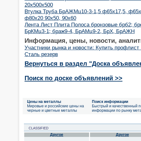
20х500х500
Втулка Труба БрАЖМц10-3-1,5 ф65х17,5, ф65х
ф80х20 90х50, 90х60
Лента Лист Плита Полоса бронзовые брб2; бро
БрКМц3-1; браж9-4, БрАМц9-2, БрХ, БрАЖН
Информация, цены, новости, аналит
Участники рынка и новости: Купить профлист
Сталь резерв
Вернуться в раздел "Доска объявле
Поиск по доске объявлений >>
Цены на металлы
Поиск информации
Мировые и российские цены на
Быстрый и качественный п
черные и цветные металлы
информации по рынку мет
CLASSIFIED
Другое
Другое