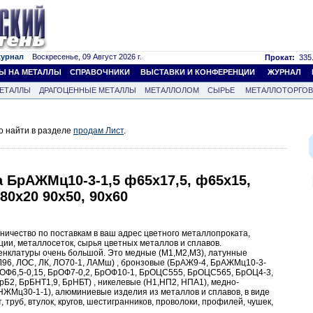
журнал
Воскресенье, 09 Август 2026 г.
Прокат:
335.
Ы НА МЕТАЛЛЫ
СПРАВОЧНИКИ
ВЫСТАВКИ И КОНФЕРЕНЦИИ
ЖУРНАЛ
ЕТАЛЛЫ
ДРАГОЦЕННЫЕ МЕТАЛЛЫ
МЕТАЛЛОЛОМ
СЫРЬЕ
МЕТАЛЛОТОРГО
о найти в разделе
продам Лист
.
а БрАЖМц10-3-1,5 ф65х17,5, ф65х15,
80х20 90х50, 90х60
ничество по поставкам в ваш адрес цветного металлопроката,
ии, металлосеток, сырья цветных металлов и сплавов.
нклатуры очень большой. Это медные (М1,М2,М3), латунные
, Л96, ЛОС, ЛК, ЛО70-1, ЛАМш) , бронзовые (БрАЖ9-4, БрАЖМц10-3-
рОФ6,5-0,15, БрОФ7-0,2, БрОФ10-1, БрОЦС555, БрОЦС565, БрОЦ4-3,
рБ2, БрБНТ1,9, БрНБТ) , никелевые (Н1,НП2, НПА1), медно-
ЖМц30-1-1), алюминиевые изделия из металлов и сплавов, в виде
т, труб, втулок, кругов, шестигранников, проволоки, профилей, чушек,