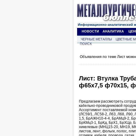
Информационно-аналитический 
НОВОСТИ
АНАЛИТИКА
ЦЕН
ЧЕРНЫЕ МЕТАЛЛЫ
ЦВЕТНЫЕ М
ПОИСК
Объявления по теме Лист можн
Лист: Втулка Труб
ф65х7,5 ф70х15, ф
Предлагаем рассмотреть сотруд
кабельно-проводниковой продукц
Ассортимент поставляемой номе
(ЛС59/1, ЛС58-2, Л63, Л68, Л90
1,5, БрАЖН10-4-4, БрАМц9-2, Б
БрКМц3-1, БрКд, БрХ1, БрХЦр, Б
никелевые (МНЦ15-20, МН19, МН
листов, лент, фольги, полос, пли
отливок, кабеля, провода, сетки.