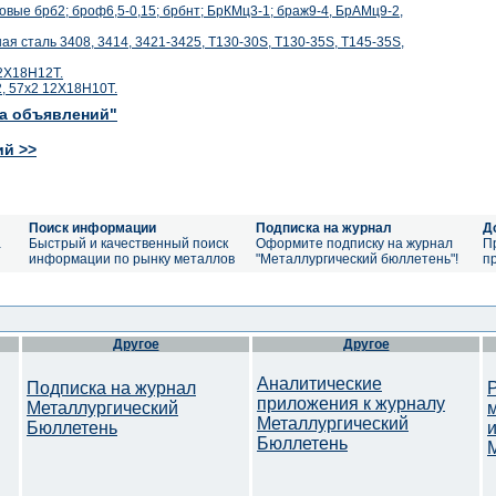
вые брб2; броф6,5-0,15; брбнт; БрКМц3-1; браж9-4, БрАМц9-2,
я сталь 3408, 3414, 3421-3425, T130-30S, T130-35S, T145-35S,
12Х18Н12Т.
, 57х2 12Х18Н10Т.
ка объявлений"
ий >>
Поиск информации
Подписка на журнал
Д
а
Быстрый и качественный поиск
Оформите подписку на журнал
П
информации по рынку металлов
"Металлургический бюллетень"!
п
Другое
Другое
Аналитические
Подписка на журнал
приложения к журналу
Металлургический
Металлургический
Бюллетень
Бюллетень
M