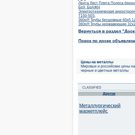
Лента Лист Плита Полоса бронзо
БрХ, БрАЖН
Электротехническая анизотропна
T150-50S,
360р!!! Трубы бесшовные 60х5 
360р!!! Трубы нержавеющие 32х2
Вернуться в раздел "Дос
Поиск по доске объявлен
Цены на металлы
Мировые и российские цены н
черные и цветные металлы
CLASSIFIED
Другое
Металлургический
маркетплейс