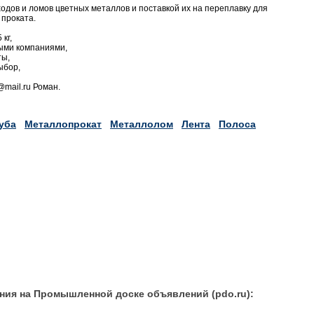
одов и ломов цветных металлов и поставкой их на переплавку для
 проката.
кг,
ыми компаниями,
ты,
ыбор,
@mail.ru Роман.
уба
Металлопрокат
Металлолом
Лента
Полоса
ния на Промышленной доске объявлений (pdo.ru):