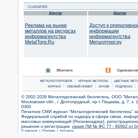
CLASSIFIED
Другое
Другое
Реклама на рынке
Доступ к оперативно
металлов на ресурсах
информации
информагентства
информагентства
MetalTorg.Ru
Металлторг.ру
ВКонтакте
Одноклассни
|
|
МЕТАЛЛОТОРГОВЛЯ
ЧЕРНЫЕ МЕТАЛЛЫ
ЦВЕТНЫЕ МЕТ
|
|
|
|
ЖУРНАЛ
СВЕЖИЙ НОМЕР
АРХИВ
ПОДПИСКА
© 2002-2026 Металлургический бюллетень, ООО "Металлт
Московская обл., г. Долгопрудный, пр-т Пацаева, д. 7, к. 1
0300
Печатное СМИ журнал "Металлургический бюллетень" з
Федеральной службой по надзору в сфере связи, инфор
массовых коммуникаций (Роскомнадзор), регистрационн
решения о регистрации:
серия ПИ № ФС 77 - 85902 от 04
О журнале |
Реклама |
Контакты