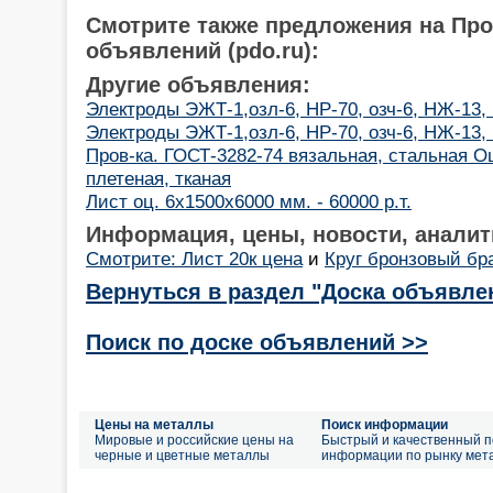
Смотрите также предложения на Пр
объявлений (pdo.ru):
Другие объявления:
Электроды ЭЖТ-1,озл-6, НР-70, озч-6, НЖ-13,
Электроды ЭЖТ-1,озл-6, НР-70, озч-6, НЖ-13,
Пров-ка. ГОСТ-3282-74 вязальная, стальная Оц
плетеная, тканая
Лист оц. 6х1500х6000 мм. - 60000 р.т.
Информация, цены, новости, аналит
Смотрите: Лист 20к цена
и
Круг бронзовый бр
Вернуться в раздел "Доска объявле
Поиск по доске объявлений >>
Цены на металлы
Поиск информации
Мировые и российские цены на
Быстрый и качественный п
черные и цветные металлы
информации по рынку мет