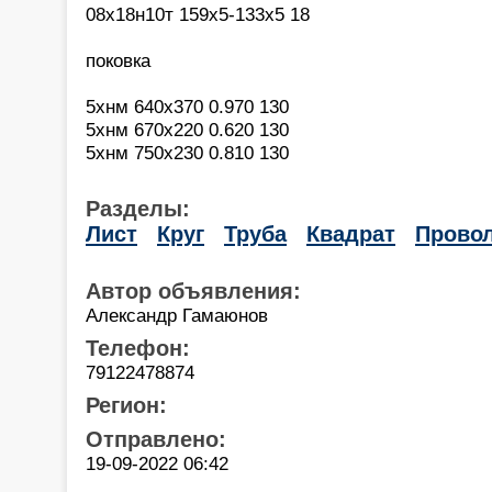
08х18н10т 159х5-133х5 18
поковка
5хнм 640х370 0.970 130
5хнм 670х220 0.620 130
5хнм 750х230 0.810 130
Разделы:
Лист
Круг
Труба
Квадрат
Прово
Автор объявления:
Александр Гамаюнов
Телефон:
79122478874
Регион:
Отправлено:
19-09-2022 06:42