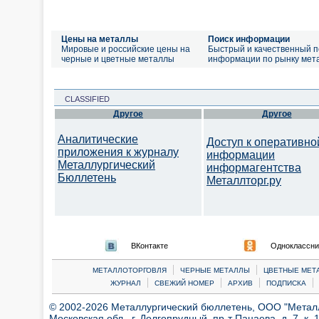
Цены на металлы
Поиск информации
Мировые и российские цены на
Быстрый и качественный п
черные и цветные металлы
информации по рынку мет
CLASSIFIED
Другое
Другое
Аналитические
Доступ к оперативно
приложения к журналу
информации
Металлургический
информагентства
Бюллетень
Металлторг.ру
ВКонтакте
Одноклассни
|
|
МЕТАЛЛОТОРГОВЛЯ
ЧЕРНЫЕ МЕТАЛЛЫ
ЦВЕТНЫЕ МЕТ
|
|
|
|
ЖУРНАЛ
СВЕЖИЙ НОМЕР
АРХИВ
ПОДПИСКА
© 2002-2026 Металлургический бюллетень, ООО "Металлт
Московская обл., г. Долгопрудный, пр-т Пацаева, д. 7, к. 1