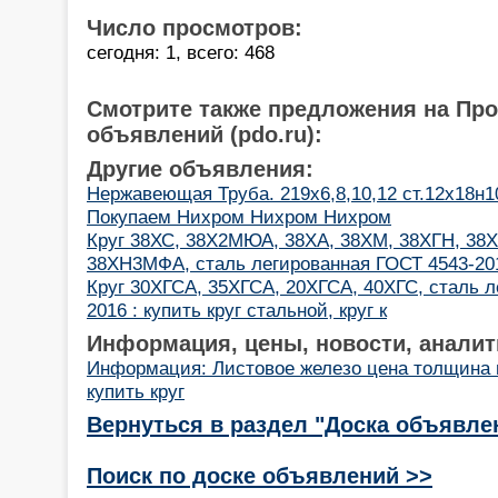
Число просмотров:
сегодня: 1, всего: 468
Смотрите также предложения на Пр
объявлений (pdo.ru):
Другие объявления:
Нержавеющая Труба. 219х6,8,10,12 ст.12х18н1
Покупаем Нихром Нихром Нихром
Круг 38ХС, 38Х2МЮА, 38ХА, 38ХМ, 38ХГН, 38
38ХН3МФА, сталь легированная ГОСТ 4543-20
Круг 30ХГСА, 35ХГСА, 20ХГСА, 40ХГС, сталь л
2016 : купить круг стальной, круг к
Информация, цены, новости, аналит
Информация: Листовое железо цена толщина 
купить круг
Вернуться в раздел "Доска объявле
Поиск по доске объявлений >>