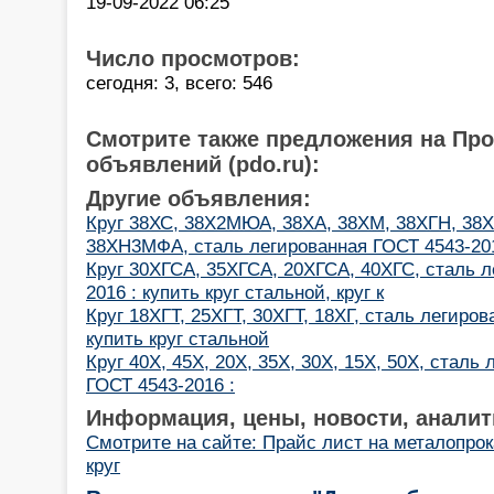
19-09-2022 06:25
Число просмотров:
сегодня: 3, всего: 546
Смотрите также предложения на Пр
объявлений (pdo.ru):
Другие объявления:
Круг 38ХС, 38Х2МЮА, 38ХА, 38ХМ, 38ХГН, 38
38ХН3МФА, сталь легированная ГОСТ 4543-20
Круг 30ХГСА, 35ХГСА, 20ХГСА, 40ХГС, сталь л
2016 : купить круг стальной, круг к
Круг 18ХГТ, 25ХГТ, 30ХГТ, 18ХГ, сталь легиров
купить круг стальной
Круг 40Х, 45Х, 20Х, 35Х, 30Х, 15Х, 50Х, сталь
ГОСТ 4543-2016 :
Информация, цены, новости, аналит
Смотрите на сайте: Прайс лист на металопро
круг