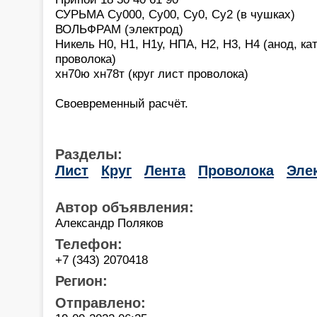
СУРЬМА Су000, Су00, Су0, Cу2 (в чушках)
ВОЛЬФРАМ (электрод)
Никель Н0, Н1, Н1у, НПА, Н2, Н3, Н4 (анод, ка
проволока)
хн70ю хн78т (круг лист проволока)
Своевременный расчёт.
Разделы:
Лист
Круг
Лента
Проволока
Эле
Автор объявления:
Александр Поляков
Телефон:
+7 (343) 2070418
Регион:
Отправлено: