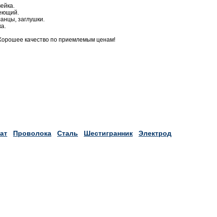
ейка.
веющий.
анцы, заглушки.
а.
Хорошее качество по приемлемым ценам!
ат
Проволока
Сталь
Шестигранник
Электрод