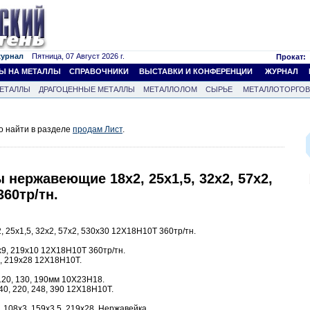
журнал
Пятница, 07 Август 2026 г.
Прокат:
Ы НА МЕТАЛЛЫ
СПРАВОЧНИКИ
ВЫСТАВКИ И КОНФЕРЕНЦИИ
ЖУРНАЛ
ЕТАЛЛЫ
ДРАГОЦЕННЫЕ МЕТАЛЛЫ
МЕТАЛЛОЛОМ
СЫРЬЕ
МЕТАЛЛОТОРГО
о найти в разделе
продам Лист
.
ы нержавеющие 18х2, 25х1,5, 32х2, 57х2,
360тр/тн.
 25х1,5, 32х2, 57х2, 530х30 12Х18Н10Т 360тр/тн.
9, 219х10 12Х18Н10Т 360тр/тн.
, 219х28 12Х18Н10Т.
120, 130, 190мм 10Х23Н18.
40, 220, 248, 390 12Х18Н10Т.
 108х3, 159х3,5, 219х28. Нержавейка.