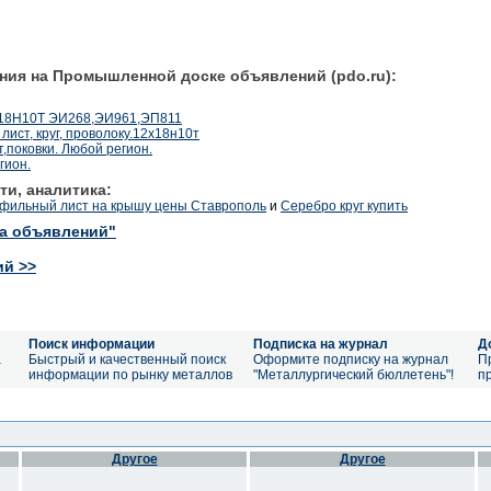
ния на Промышленной доске объявлений (pdo.ru):
2Х18Н10Т ЭИ268,ЭИ961,ЭП811
лист, круг, проволоку.12х18н10т
т,поковки. Любой регион.
гион.
ти, аналитика:
офильный лист на крышу цены Ставрополь
и
Серебро круг купить
ка объявлений"
ий >>
Поиск информации
Подписка на журнал
Д
а
Быстрый и качественный поиск
Оформите подписку на журнал
П
информации по рынку металлов
"Металлургический бюллетень"!
п
Другое
Другое