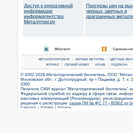
Доступ к оперативной
Прогнозы цен на ры
информации
черных, цветных и
информагентства
драгоценных металл
Металлторг.ру
ВКонтакте
Одноклассни
|
|
МЕТАЛЛОТОРГОВЛЯ
ЧЕРНЫЕ МЕТАЛЛЫ
ЦВЕТНЫЕ МЕТ
|
|
|
|
ЖУРНАЛ
СВЕЖИЙ НОМЕР
АРХИВ
ПОДПИСКА
© 2002-2026 Металлургический бюллетень, ООО "Металлт
Московская обл., г. Долгопрудный, пр-т Пацаева, д. 7, к. 1
0300
Печатное СМИ журнал "Металлургический бюллетень" з
Федеральной службой по надзору в сфере связи, инфор
массовых коммуникаций (Роскомнадзор), регистрационн
решения о регистрации:
серия ПИ № ФС 77 - 85902 от 04
О журнале |
Реклама |
Контакты