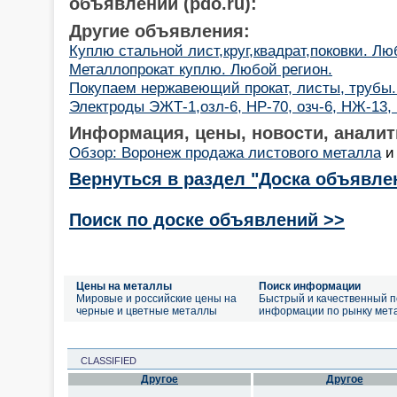
объявлений (pdo.ru):
Другие объявления:
Куплю стальной лист,круг,квадрат,поковки. Лю
Металлопрокат куплю. Любой регион.
Покупаем нержавеющий прокат, листы, трубы.
Электроды ЭЖТ-1,озл-6, НР-70, озч-6, НЖ-13,
Информация, цены, новости, аналит
Обзор: Воронеж продажа листового металла
Вернуться в раздел "Доска объявле
Поиск по доске объявлений >>
Цены на металлы
Поиск информации
Мировые и российские цены на
Быстрый и качественный п
черные и цветные металлы
информации по рынку мет
CLASSIFIED
Другое
Другое