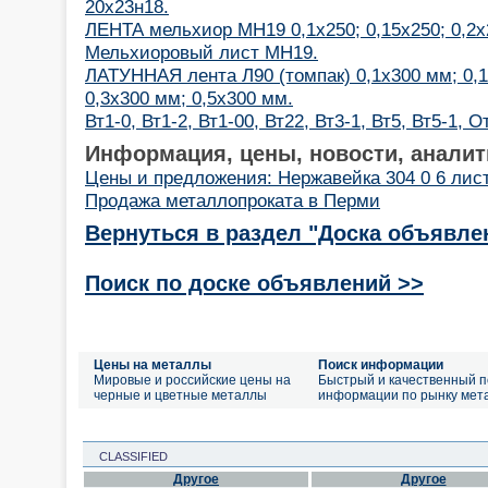
20х23н18.
ЛЕНТА мельхиор МН19 0,1х250; 0,15х250; 0,2х2
Мельхиоровый лист МН19.
ЛАТУННАЯ лента Л90 (томпак) 0,1х300 мм; 0,1
0,3х300 мм; 0,5х300 мм.
Вт1-0, Вт1-2, Вт1-00, Вт22, Вт3-1, Вт5, Вт5-1, 
Информация, цены, новости, аналит
Цены и предложения: Нержавейка 304 0 6 лис
Продажа металлопроката в Перми
Вернуться в раздел "Доска объявле
Поиск по доске объявлений >>
Цены на металлы
Поиск информации
Мировые и российские цены на
Быстрый и качественный п
черные и цветные металлы
информации по рынку мет
CLASSIFIED
Другое
Другое