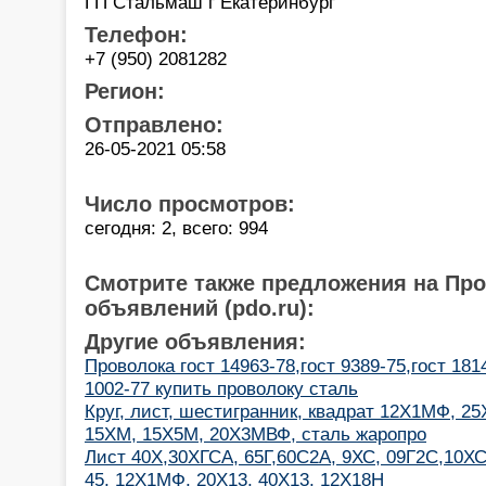
ГП Стальмаш г Екатеринбург
Телефон:
+7 (950) 2081282
Регион:
Отправлено:
26-05-2021 05:58
Число просмотров:
сегодня: 2, всего: 994
Смотрите также предложения на Пр
объявлений (pdo.ru):
Другие объявления:
Проволока гост 14963-78,гост 9389-75,гост 1814
1002-77 купить проволоку сталь
Круг, лист, шестигранник, квадрат 12Х1МФ, 
15ХМ, 15Х5М, 20Х3МВФ, сталь жаропро
Лист 40Х,30ХГСА, 65Г,60С2А, 9ХС, 09Г2С,10ХСН
45, 12Х1МФ, 20Х13, 40Х13, 12Х18Н