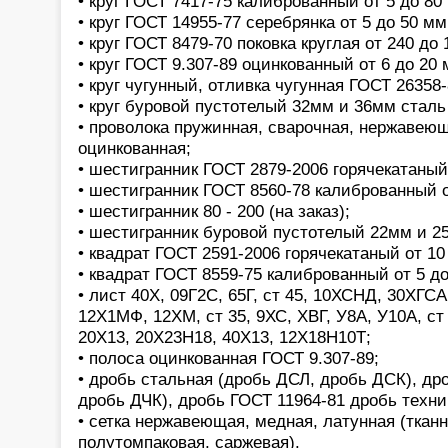
• круг ГОСТ 7417-75 калиброванный от 5 до 80
• круг ГОСТ 14955-77 серебрянка от 5 до 50 мм
• круг ГОСТ 8479-70 поковка круглая от 240 до
• круг ГОСТ 9.307-89 оцинкованный от 6 до 20 
• круг чугунный, отливка чугунная ГОСТ 26358-
• круг буровой пустотелый 32мм и 36мм стал
• проволока пружинная, сварочная, нержавеющ
оцинкованная;
• шестигранник ГОСТ 2879-2006 горячекатаный 
• шестигранник ГОСТ 8560-78 калиброванный о
• шестигранник 80 - 200 (на заказ);
• шестигранник буровой пустотелый 22мм и 2
• квадрат ГОСТ 2591-2006 горячекатаный от 10
• квадрат ГОСТ 8559-75 калиброванный от 5 д
• лист 40Х, 09Г2С, 65Г, ст 45, 10ХСНД, 30ХГСА,
12Х1МФ, 12ХМ, ст 35, 9ХС, ХВГ, У8А, У10А, ст
20Х13, 20Х23Н18, 40Х13, 12Х18Н10Т;
• полоса оцинкованная ГОСТ 9.307-89;
• дробь стальная (дробь ДСЛ, дробь ДСК), др
дробь ДЧК), дробь ГОСТ 11964-81 дробь техни
• сетка нержавеющая, медная, латунная (тканн
полутомпаковая, саржевая).