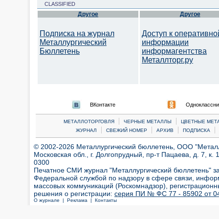
CLASSIFIED
Другое
Другое
Подписка на журнал
Доступ к оперативно
Металлургический
информации
Бюллетень
информагентства
Металлторг.ру
ВКонтакте
Одноклассни
|
|
МЕТАЛЛОТОРГОВЛЯ
ЧЕРНЫЕ МЕТАЛЛЫ
ЦВЕТНЫЕ МЕТ
|
|
|
|
ЖУРНАЛ
СВЕЖИЙ НОМЕР
АРХИВ
ПОДПИСКА
© 2002-2026 Металлургический бюллетень, ООО "Металлт
Московская обл., г. Долгопрудный, пр-т Пацаева, д. 7, к. 1
0300
Печатное СМИ журнал "Металлургический бюллетень" з
Федеральной службой по надзору в сфере связи, инфор
массовых коммуникаций (Роскомнадзор), регистрационн
решения о регистрации:
серия ПИ № ФС 77 - 85902 от 04
О журнале |
Реклама |
Контакты