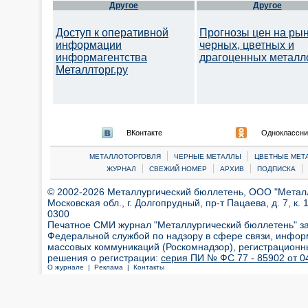
Другое
Другое
Доступ к оперативной
Прогнозы цен на ры
информации
черных, цветных и
информагентства
драгоценных металл
Металлторг.ру
ВКонтакте
Одноклассни
|
|
МЕТАЛЛОТОРГОВЛЯ
ЧЕРНЫЕ МЕТАЛЛЫ
ЦВЕТНЫЕ МЕТ
|
|
|
|
ЖУРНАЛ
СВЕЖИЙ НОМЕР
АРХИВ
ПОДПИСКА
© 2002-2026 Металлургический бюллетень, ООО "Металлт
Московская обл., г. Долгопрудный, пр-т Пацаева, д. 7, к. 1
0300
Печатное СМИ журнал "Металлургический бюллетень" з
Федеральной службой по надзору в сфере связи, инфор
массовых коммуникаций (Роскомнадзор), регистрационн
решения о регистрации:
серия ПИ № ФС 77 - 85902 от 04
О журнале |
Реклама |
Контакты