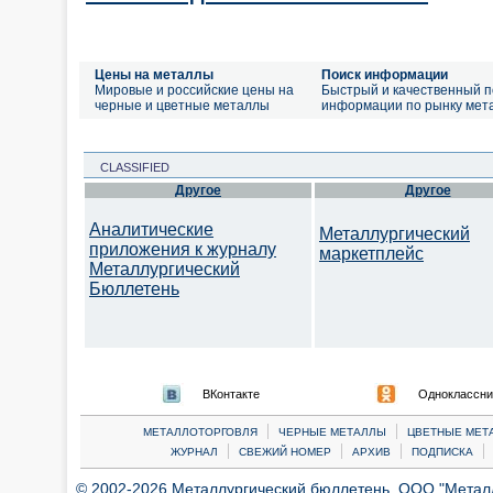
Цены на металлы
Поиск информации
Мировые и российские цены на
Быстрый и качественный п
черные и цветные металлы
информации по рынку мет
CLASSIFIED
Другое
Другое
Аналитические
Металлургический
приложения к журналу
маркетплейс
Металлургический
Бюллетень
ВКонтакте
Одноклассни
|
|
МЕТАЛЛОТОРГОВЛЯ
ЧЕРНЫЕ МЕТАЛЛЫ
ЦВЕТНЫЕ МЕТ
|
|
|
|
ЖУРНАЛ
СВЕЖИЙ НОМЕР
АРХИВ
ПОДПИСКА
© 2002-2026 Металлургический бюллетень, ООО "Металлт