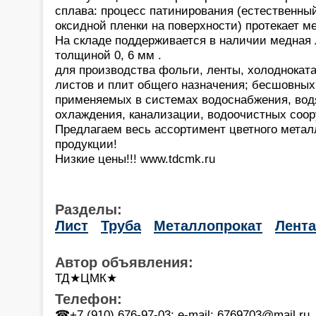
сплава: процесс патинирования (естественны
оксидной пленки на поверхности) протекает м
На складе поддерживается в наличии медная 
толщиной 0, 6 мм .
для производства фольги, ленты, холоднокат
листов и плит общего назначения; бесшовных
применяемых в системах водоснабжения, водя
охлаждения, канализации, водоочистных соо
Предлагаем весь ассортимент цветного метал
продукции!
Низкие цены!!! www.tdcmk.ru
Разделы:
Лист
Труба
Металлопрокат
Лента
Автор объявления:
ТД★ЦМК★
Телефон:
☎+7 (910) 676-97-03; e-mail: 6769703@mail.ru