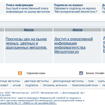
Поиск информации
Подписка на журнал
Д
а
Быстрый и качественный поиск
Оформите подписку на журнал
П
информации по рынку металлов
"Металлургический бюллетень"!
п
Другое
Другое
Прогнозы цен на рынке
Доступ к оперативной
черных, цветных и
информации
драгоценных металлов.
информагентства
Металлторг.ру
Одноклассники
Бизнес Онлайн
|
|
|
|
ЕРНЫЕ МЕТАЛЛЫ
ЦВЕТНЫЕ МЕТАЛЛЫ
ДРАГОЦЕННЫЕ МЕТАЛЛЫ
ЛОМ
CЫРЬ
|
|
|
|
|
НОМЕР
АРХИВ
ПОДПИСКА
ПРОФИЛЬ ЖУРНАЛА
ТЕМАТИЧЕСКИЙ ПЛАН
Р
ь, ООО "Металлторг.ру", 141707, Московская обл., г. Долгопрудный, пр-т
) 134-0300
ий бюллетень" зарегистрировано Федеральной службой по надзору в
ий и массовых коммуникаций (Роскомнадзор), регистрационный номер и
серия ПИ № ФС 77 - 85902 от 04 сентября 2023 г.