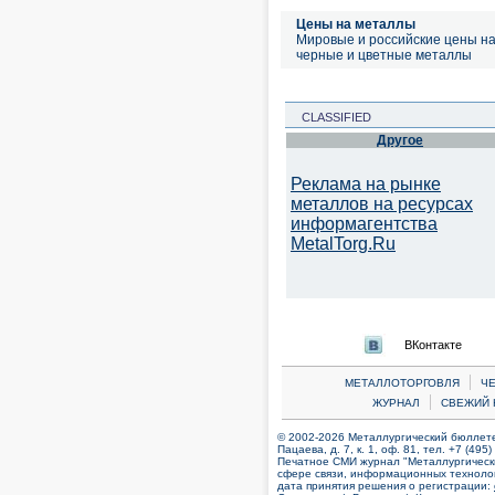
Цены на металлы
Мировые и российские цены н
черные и цветные металлы
CLASSIFIED
Другое
Реклама на рынке
металлов на ресурсах
информагентства
MetalTorg.Ru
ВКонтакте
|
МЕТАЛЛОТОРГОВЛЯ
Ч
|
ЖУРНАЛ
СВЕЖИЙ 
© 2002-2026 Металлургический бюллетен
Пацаева, д. 7, к. 1, оф. 81, тел. +7 (495
Печатное СМИ журнал "Металлургическ
сфере связи, информационных технолог
дата принятия решения о регистрации: