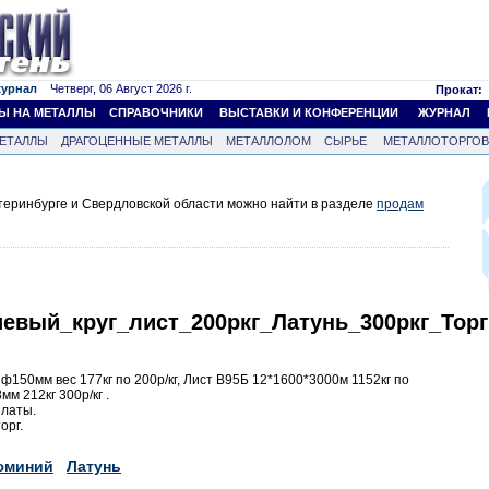
журнал
Четверг, 06 Август 2026 г.
Прокат:
Ы НА МЕТАЛЛЫ
СПРАВОЧНИКИ
ВЫСТАВКИ И КОНФЕРЕНЦИИ
ЖУРНАЛ
ЕТАЛЛЫ
ДРАГОЦЕННЫЕ МЕТАЛЛЫ
МЕТАЛЛОЛОМ
СЫРЬЕ
МЕТАЛЛОТОРГО
теринбурге и Свердловской области можно найти в разделе
продам
вый_круг_лист_200ркг_Латунь_300ркг_Торг
150мм вес 177кг по 200р/кг, Лист В95Б 12*1600*3000м 1152кг по
мм 212кг 300р/кг .
латы.
орг.
юминий
Латунь