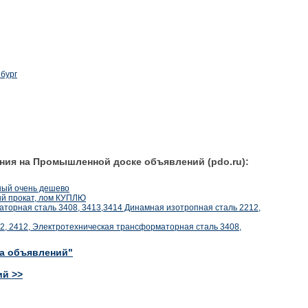
бург
ния на Промышленной доске объявлений (pdo.ru):
ный очень дешево
й прокат, лом КУПЛЮ
торная сталь 3408, 3413,3414 Динамная изотропная сталь 2212,
2, 2412, Электротехническая трансформаторная сталь 3408,
ка объявлений"
ий >>