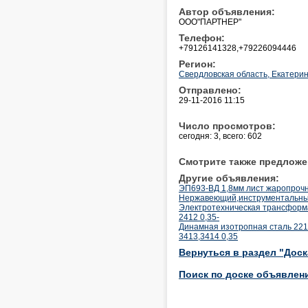
Автор объявления:
ООО"ПАРТНЕР"
Телефон:
+79126141328,+79226094446
Регион:
Свердловская область, Екатерин
Отправлено:
29-11-2016 11:15
Число просмотров:
сегодня: 3, всего: 602
Смотрите также предложе
Другие объявления:
ЭП693-ВД 1,8мм лист жаропроч
Нержавеющий,инструментальны
Электротехническая трансформа
2412 0,35-
Динамная изотропная сталь 221
3413,3414 0,35
Вернуться в раздел "Дос
Поиск по доске объявлен