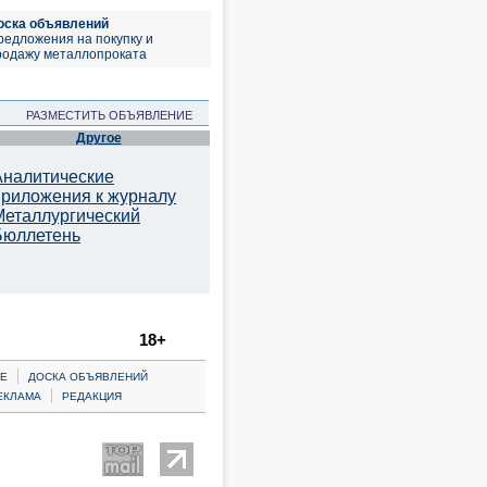
оска объявлений
редложения на покупку и
родажу металлопроката
РАЗМЕСТИТЬ ОБЪЯВЛЕНИЕ
Другое
Аналитические
приложения к журналу
Металлургический
Бюллетень
18+
|
Е
ДОСКА ОБЪЯВЛЕНИЙ
|
ЕКЛАМА
РЕДАКЦИЯ