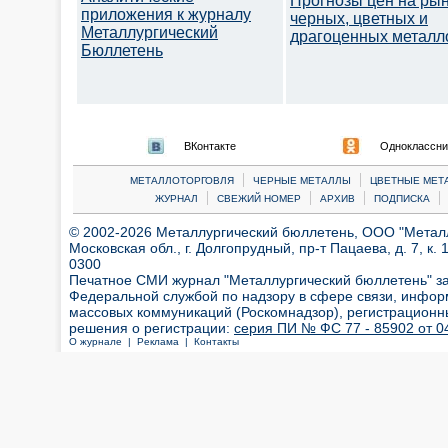
Прогнозы цен на ры
приложения к журналу
черных, цветных и
Металлургический
драгоценных металл
Бюллетень
ВКонтакте
Одноклассни
|
|
МЕТАЛЛОТОРГОВЛЯ
ЧЕРНЫЕ МЕТАЛЛЫ
ЦВЕТНЫЕ МЕТ
|
|
|
|
ЖУРНАЛ
СВЕЖИЙ НОМЕР
АРХИВ
ПОДПИСКА
© 2002-2026 Металлургический бюллетень, ООО "Металлт
Московская обл., г. Долгопрудный, пр-т Пацаева, д. 7, к. 1
0300
Печатное СМИ журнал "Металлургический бюллетень" з
Федеральной службой по надзору в сфере связи, инфор
массовых коммуникаций (Роскомнадзор), регистрационн
решения о регистрации:
серия ПИ № ФС 77 - 85902 от 04
О журнале |
Реклама |
Контакты