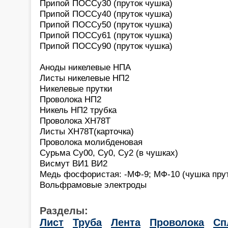
Припой ПОССу30 (пруток чушка)
Припой ПОССу40 (пруток чушка)
Припой ПОССу50 (пруток чушка)
Припой ПОССу61 (пруток чушка)
Припой ПОССу90 (пруток чушка)
Аноды никелевые НПА
Листы никелевые НП2
Никелевые прутки
Проволока НП2
Никель НП2 трубка
Проволока ХН78Т
Листы ХН78Т(карточка)
Проволока молибденовая
Сурьма Су00, Су0, Cу2 (в чушках)
Висмут ВИ1 ВИ2
Медь фосфористая: -МФ-9; МФ-10 (чушка прут
Вольфрамовые электроды
Разделы:
Лист
Труба
Лента
Проволока
Сп