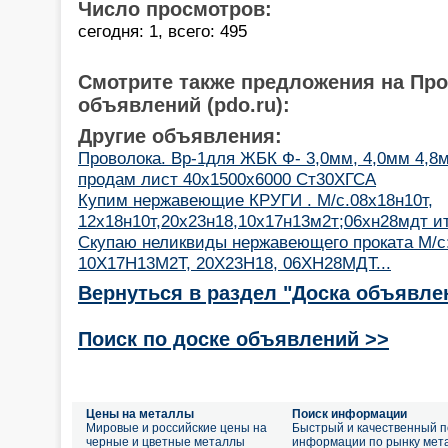
Число просмотров:
сегодня: 1, всего: 495
Смотрите также предложения на Пр
объявлений (pdo.ru):
Другие объявления:
Проволока. Вр-1для ЖБК Ф- 3,0мм, 4,0мм 4,8м
продам лист 40х1500х6000 Ст30ХГСА
Купим нержавеющие КРУГИ . М/с.08х18н10т,
12х18н10т,20х23н18,10х17н13м2т;06хн28мдт и
Скупаю неликвиды нержавеющего проката М/с
10Х17Н13М2Т, 20Х23Н18, 06ХН28МДТ...
Вернуться в раздел "Доска объявле
Поиск по доске объявлений >>
Цены на металлы
Поиск информации
Мировые и российские цены на
Быстрый и качественный п
черные и цветные металлы
информации по рынку мет