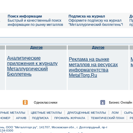
Поиск информации
Подписка на журнал
Д
а
Быстрый и качественный поиск
Оформите подписку на журнал
П
информации по рынку металлов
"Металлургический бюллетень"!
п
Другое
Другое
Аналитические
Реклама на рынке
приложения к журналу
металлов на ресурсах
Металлургический
информагентства
Бюллетень
MetalTorg.Ru
Одноклассники
Бизнес Онлайн
|
|
|
|
ЕРНЫЕ МЕТАЛЛЫ
ЦВЕТНЫЕ МЕТАЛЛЫ
ДРАГОЦЕННЫЕ МЕТАЛЛЫ
ЛОМ
CЫРЬ
|
|
|
|
|
НОМЕР
АРХИВ
ПОДПИСКА
ПРОФИЛЬ ЖУРНАЛА
ТЕМАТИЧЕСКИЙ ПЛАН
Р
ь, ООО "Металлторг.ру", 141707, Московская обл., г. Долгопрудный, пр-т
) 134-0300