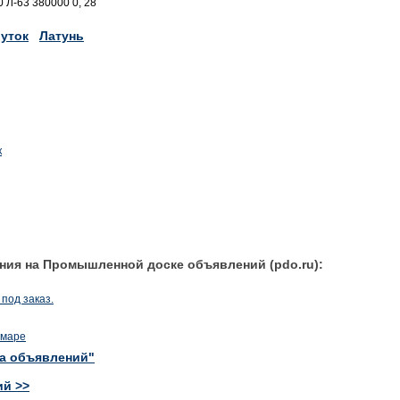
 Л-63 380000 0, 28
уток
Латунь
к
ния на Промышленной доске объявлений (pdo.ru):
под заказ.
амаре
ка объявлений"
ий >>