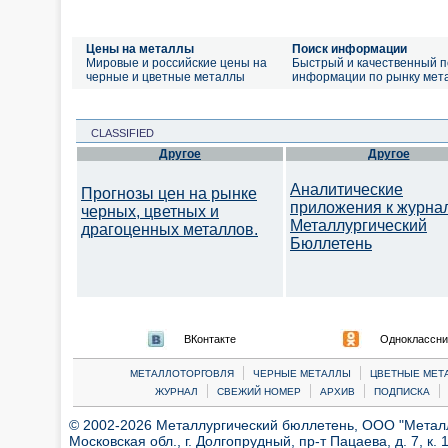
Цены на металлы
Поиск информации
Мировые и российские цены на
Быстрый и качественный п
черные и цветные металлы
информации по рынку мет
CLASSIFIED
Другое
Другое
Аналитические
Прогнозы цен на рынке
приложения к журна
черных, цветных и
Металлургический
драгоценных металлов.
Бюллетень
ВКонтакте
Одноклассни
|
|
МЕТАЛЛОТОРГОВЛЯ
ЧЕРНЫЕ МЕТАЛЛЫ
ЦВЕТНЫЕ МЕТ
|
|
|
|
ЖУРНАЛ
СВЕЖИЙ НОМЕР
АРХИВ
ПОДПИСКА
© 2002-2026 Металлургический бюллетень, ООО "Металлт
Московская обл., г. Долгопрудный, пр-т Пацаева, д. 7, к. 1