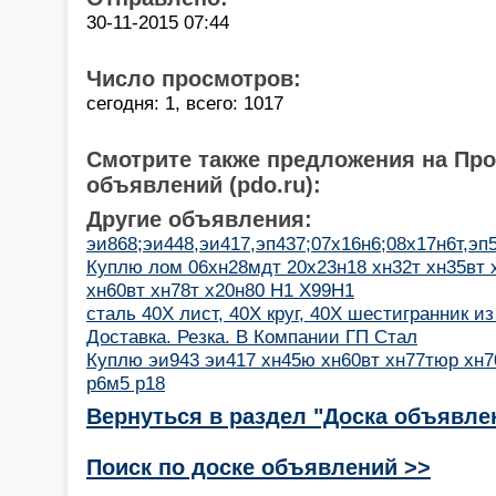
30-11-2015 07:44
Число просмотров:
сегодня: 1, всего: 1017
Смотрите также предложения на Пр
объявлений (pdo.ru):
Другие объявления:
эи868;эи448,эи417,эп437;07х16н6;08х17н6т,эп5
Куплю лом 06хн28мдт 20х23н18 хн32т хн35вт 
хн60вт хн78т х20н80 Н1 Х99Н1
сталь 40Х лист, 40Х круг, 40Х шестигранник из
Доставка. Резка. В Компании ГП Стал
Куплю эи943 эи417 хн45ю хн60вт хн77тюр хн7
р6м5 р18
Вернуться в раздел "Доска объявле
Поиск по доске объявлений >>