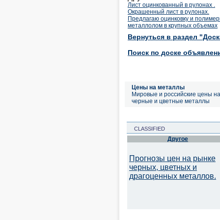
Лист оцинкованный в рулонах .
Окрашенный лист в рулонах.
Предлагаю оцинковку и полимерк
металлолом в крупных объемах
Вернуться в раздел "Дос
Поиск по доске объявлен
Цены на металлы
Мировые и российские цены н
черные и цветные металлы
CLASSIFIED
Другое
Прогнозы цен на рынке
черных, цветных и
драгоценных металлов.