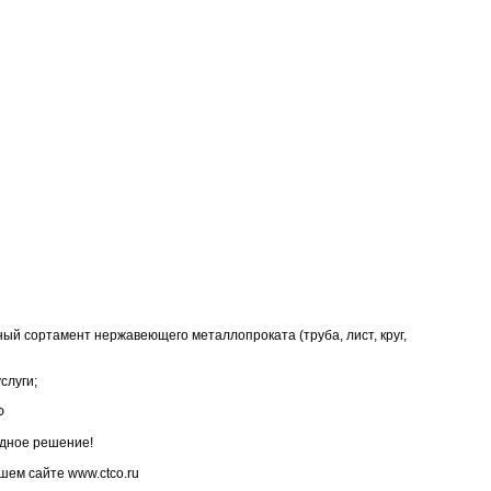
ный сортамент нержавеющего металлопроката (труба, лист, круг,
слуги;
Ф
одное решение!
шем сайте www.ctco.ru