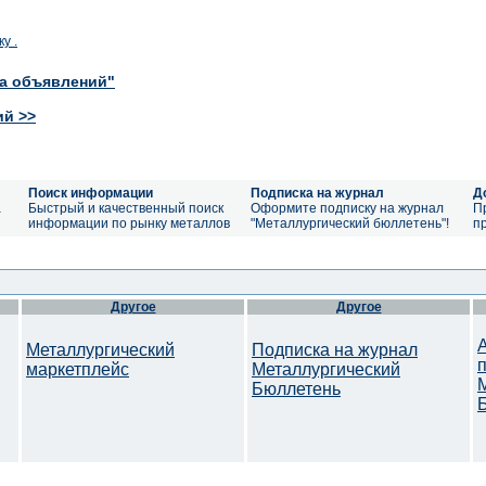
у .
ка объявлений"
ий >>
Поиск информации
Подписка на журнал
Д
а
Быстрый и качественный поиск
Оформите подписку на журнал
П
информации по рынку металлов
"Металлургический бюллетень"!
п
Другое
Другое
Металлургический
Подписка на журнал
маркетплейс
Металлургический
Бюллетень