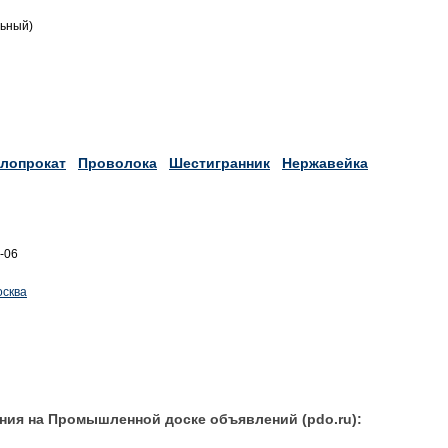
льный)
лопрокат
Проволока
Шестигранник
Нержавейка
6-06
осква
ния на Промышленной доске объявлений (pdo.ru):