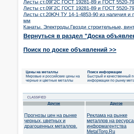
Листы ст.09Г2С ГОСТ 19281-89 и ГОСТ 5520-79
Листы ст.09Г2С ГОСТ 19281-89 и ГОСТ 5520-79
Листы ст.20ЮЧ ТУ 14-1-4853-90 из наличия и 
мм
Канаты. Электроды.Гвозди строительные, вин
Вернуться в раздел "Доска объявле
Поиск по доске объявлений >>
Цены на металлы
Поиск информации
Мировые и российские цены на
Быстрый и качественный п
черные и цветные металлы
информации по рынку мет
CLASSIFIED
Другое
Другое
Прогнозы цен на рынке
Реклама на рынке
черных, цветных и
металлов на ресурса
драгоценных металлов.
информагентства
MetalTorg.Ru