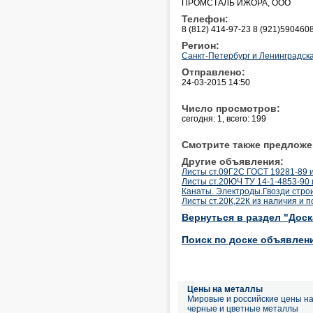
ПРОМСТАЛЬ ИЖОРА, ООО
Телефон:
8 (812) 414-97-23 8 (921)590460
Регион:
Санкт-Петербург и Ленинградска
Отправлено:
24-03-2015 14:50
Число просмотров:
сегодня: 1, всего: 199
Смотрите также предложе
Другие объявления:
Листы ст.09Г2С ГОСТ 19281-89 и
Листы ст.20ЮЧ ТУ 14-1-4853-90 
Канаты. Электроды.Гвозди стро
Листы ст.20К,22К из наличия и п
Вернуться в раздел "Дос
Поиск по доске объявлен
Цены на металлы
Мировые и российские цены н
черные и цветные металлы