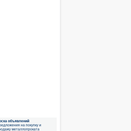
оска объявлений
редложения на покупку и
родажу металлопроката