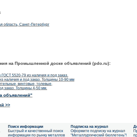
8
я область, Санкт-Петербург
ния на Промышленной доске объявлений (pdo.ru):
 ГОСТ 5520-79 из наличия и под заказ.
из наличия и под заказ. Толщины 10-90 мм
ительные, винтовые, толевые,
од заказ. Толщины 4-50 мм.
ка объявлений"
ий >>
Поиск информации
Подписка на журнал
Д
а
Быстрый и качественный поиск
Оформите подписку на журнал
П
информации по рынку металлов
"Металлургический бюллетень"!
п