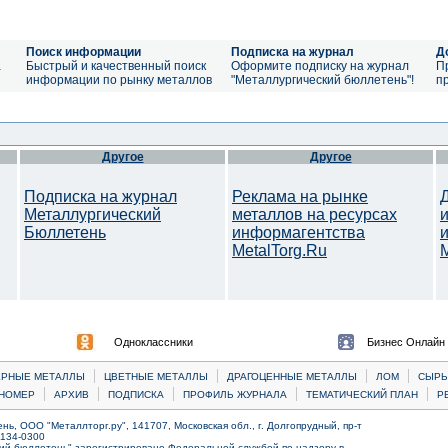
Поиск информации
Подписка на журнал
Д
а
Быстрый и качественный поиск
Оформите подписку на журнал
П
информации по рынку металлов
"Металлургический бюллетень"!
п
Другое
Другое
Подписка на журнал
Реклама на рынке
Металлургический
металлов на ресурсах
Бюллетень
информагентства
MetalTorg.Ru
Одноклассники
Бизнес Онлайн
|
|
|
|
ЕРНЫЕ МЕТАЛЛЫ
ЦВЕТНЫЕ МЕТАЛЛЫ
ДРАГОЦЕННЫЕ МЕТАЛЛЫ
ЛОМ
CЫРЬ
|
|
|
|
|
НОМЕР
АРХИВ
ПОДПИСКА
ПРОФИЛЬ ЖУРНАЛА
ТЕМАТИЧЕСКИЙ ПЛАН
Р
ь, ООО "Металлторг.ру", 141707, Московская обл., г. Долгопрудный, пр-т
) 134-0300
ий бюллетень" зарегистрировано Федеральной службой по надзору в