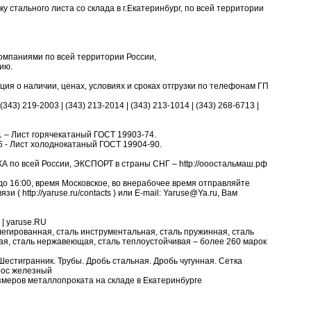
 стального листа со склада в г.Екатеринбург, по всей территории
омпаниями по всей территории России,
ию.
я о наличии, ценах, условиях и сроках отгрузки по телефонам ГП
 (343) 219-2003 | (343) 213-2014 | (343) 213-1014 | (343) 268-6713 |
d/11 – Лист горячекатаный ГОСТ 19903-74.
d/66 - Лист холоднокатаный ГОСТ 19904-90.
А по всей России, ЭКСПОРТ в страны СНГ – http://ооостальмаш.рф
до 16:00, время Московское, во внерабочее время отправляйте
и ( http://yaruse.ru/contacts ) или E-mail: Yaruse@Ya.ru, Вам
| yaruse.RU
 легированная, сталь инструментальная, сталь пружинная, сталь
ая, сталь нержавеющая, сталь теплоустойчивая – более 260 марок
. Шестигранник. Трубы. Дробь стальная. Дробь чугунная. Сетка
рос железный
змеров металлопроката на складе в Екатеринбурге