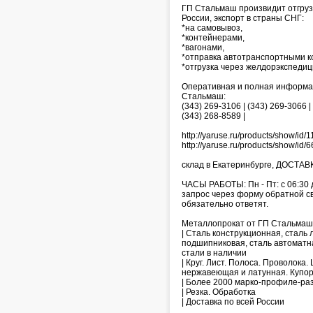
ГП Стальмаш произвидит отгрузку
России, экспорт в страны СНГ:
*на самовывоз,
*контейнерами,
*вагонами,
*отправка автотранспортными к
*отгрузка через желдорэкспедиц
Оперативная и полная информаци
Стальмаш:
(343) 269-3106 | (343) 269-3066 |
(343) 268-8589 |
http://yaruse.ru/products/show/i
http://yaruse.ru/products/show/i
склад в Екатеринбурге, ДОСТАВК
ЧАСЫ РАБОТЫ: Пн - Пт: с 06:30 
запрос через форму обратной связ
обязательно ответят.
Металлопрокат от ГП Стальмаш 
| Сталь конструкционная, сталь
подшипниковая, сталь автоматн
стали в наличии
| Круг. Лист. Полоса. Проволока
нержавеющая и латунная. Купо
| Более 2000 марко-профиле-ра
| Резка. Обработка
| Доставка по всей России