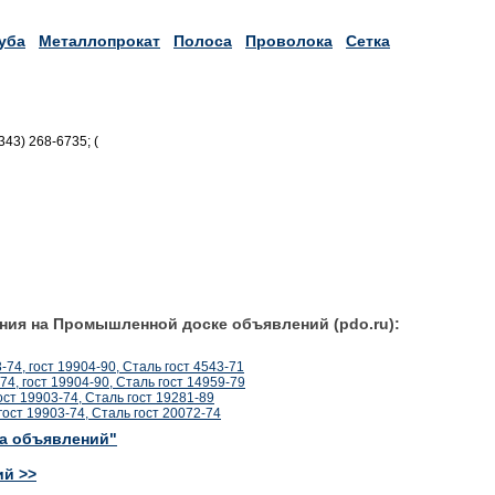
уба
Металлопрокат
Полоса
Проволока
Сетка
343) 268-6735; (
ния на Промышленной доске объявлений (pdo.ru):
3-74, гост 19904-90, Сталь гост 4543-71
-74, гост 19904-90, Сталь гост 14959-79
гост 19903-74, Сталь гост 19281-89
гост 19903-74, Сталь гост 20072-74
ка объявлений"
ий >>