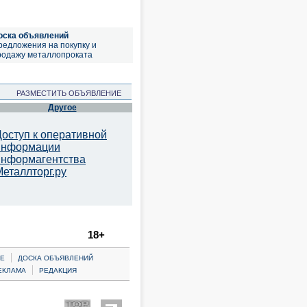
оска объявлений
редложения на покупку и
родажу металлопроката
РАЗМЕСТИТЬ ОБЪЯВЛЕНИЕ
Другое
Доступ к оперативной
информации
информагентства
Металлторг.ру
18+
|
Е
ДОСКА ОБЪЯВЛЕНИЙ
|
ЕКЛАМА
РЕДАКЦИЯ