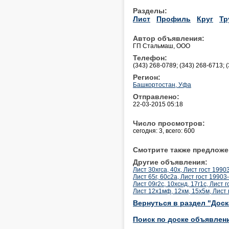
Разделы:
Лист
Профиль
Круг
Тр
Автор объявления:
ГП Стальмаш, ООО
Телефон:
(343) 268-0789; (343) 268-6713; (
Регион:
Башкортостан, Уфа
Отправлено:
22-03-2015 05:18
Число просмотров:
сегодня: 3, всего: 600
Смотрите также предложе
Другие объявления:
Лист 30хгса, 40х, Лист гост 1990
Лист 65г, 60с2а, Лист гост 19903
Лист 09г2с, 10хснд, 17г1с, Лист 
Лист 12х1мф, 12хм, 15х5м, Лист 
Вернуться в раздел "Дос
Поиск по доске объявлен