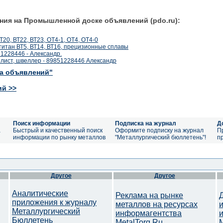
ния на Промышленной доске объявлений (pdo.ru):
20, ВТ22, ВТ23, ОТ4-1, ОТ4, ОТ4-0
титан ВТ5, ВТ14, ВТ16, прецизионные сплавы
51228446 - Александр.
 лист, швеллер - 89851228446 Александр
ка объявлений"
ий >>
Поиск информации
Подписка на журнал
Д
а
Быстрый и качественный поиск
Оформите подписку на журнал
П
информации по рынку металлов
"Металлургический бюллетень"!
п
Другое
Другое
Аналитические
Реклама на рынке
приложения к журналу
металлов на ресурсах
Металлургический
информагентства
Бюллетень
MetalTorg.Ru