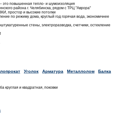
 это повышенная тепло- и шумоизоляция
ского района г. Челябинска, рядом с ТРЦ "Аврора"
, простор и высокие потолки
ние по режиму дома, круглый год горячая вода, экономичнее
оштукатуренные стены, электроразводка, счетчики, остекление
И
.
лопрокат
Уголок
Арматура
Металлолом
Балка
уба круглая и квадратная, поковки
к