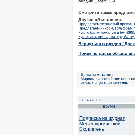
сегодня: 1, всего: 589
Смотрите также предложе
Другие объявления:
Предлагаем титановый прокат ВТ
Предлагаем нихром, вольфрам, 
Куплю балку лежалую и б/у -898
Куплю лежалую арматуру, балку,
Вернуться в раздел "Дос
Поиск по доске объявлен
Цены на металлы
Мировые и российские цены н
черные и цветные металлы
CLASSIFIED
Другое
Подписка на журнал
Металлургический
Бюллетень