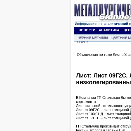
Информационно-аналитический 
НОВОСТИ
АНАЛИТИКА
ЦЕН
ЧЕРНЫЕ МЕТАЛЛЫ
ЦВЕТНЫЕ М
ПОИСК
Объявления по теме Лист в Ула
Лист: Лист 09Г2С,
низколегированны
В Компании ГП Стальмаш Вы мож
сортамента:
Лист стальной - сталь конструк
Лист ст.09Г2С – лист толщиной (
Лист ст.10ХСНД – лист толщиной 
Лист ст.17Г1С – лист толщиной (
ГП Стальмаш произвидит отгрузку
России, экспорт в страны СНГ: