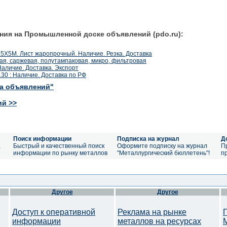
ния на Промышленной доске объявлений (pdo.ru):
5Х5М. Лист жаропрочный. Наличие. Резка. Доставка
ая, саржевая, полутампаковая, микро, фильтровая
 Наличие. Доставка. Экспорт
130 : Наличие. Доставка по РФ
ка объявлений"
ий >>
Поиск информации
Подписка на журнал
Д
а
Быстрый и качественный поиск
Оформите подписку на журнал
П
информации по рынку металлов
"Металлургический бюллетень"!
п
Другое
Другое
Доступ к оперативной
Реклама на рынке
информации
металлов на ресурсах