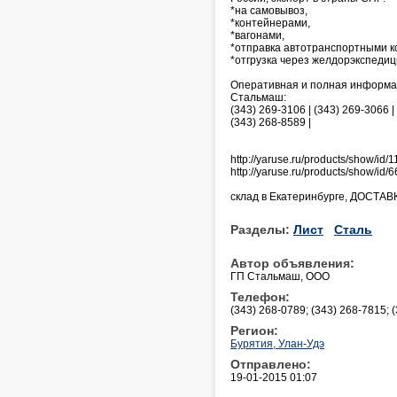
*на самовывоз,
*контейнерами,
*вагонами,
*отправка автотранспортными к
*отгрузка через желдорэкспедиц
Оперативная и полная информаци
Стальмаш:
(343) 269-3106 | (343) 269-3066 |
(343) 268-8589 |
http://yaruse.ru/products/show/i
http://yaruse.ru/products/show/i
склад в Екатеринбурге, ДОСТАВК
Разделы:
Лист
Сталь
Автор объявления:
ГП Стальмаш, ООО
Телефон:
(343) 268-0789; (343) 268-7815; 
Регион:
Бурятия, Улан-Удэ
Отправлено:
19-01-2015 01:07