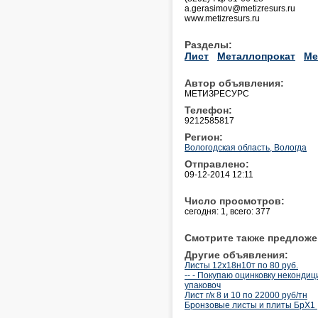
a.gerasimov@metizresurs.ru
www.metizresurs.ru
Разделы:
Лист
Металлопрокат
Ме
Автор объявления:
МЕТИЗРЕСУРС
Телефон:
9212585817
Регион:
Вологодская область, Вологда
Отправлено:
09-12-2014 12:11
Число просмотров:
сегодня: 1, всего: 377
Смотрите также предложе
Другие объявления:
Листы 12х18н10т по 80 руб.
-- - Покупаю оцинковку некондиц
упаковоч
Лист г/к 8 и 10 по 22000 руб/тн
Бронзовые листы и плиты БрХ1 