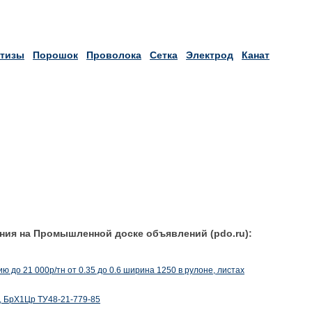
тизы
Порошок
Проволока
Сетка
Электрод
Канат
ния на Промышленной доске объявлений (pdo.ru):
ию до 21 000р/тн от 0.35 до 0.6 ширина 1250 в рулоне, листах
, БрХ1Цр ТУ48-21-779-85