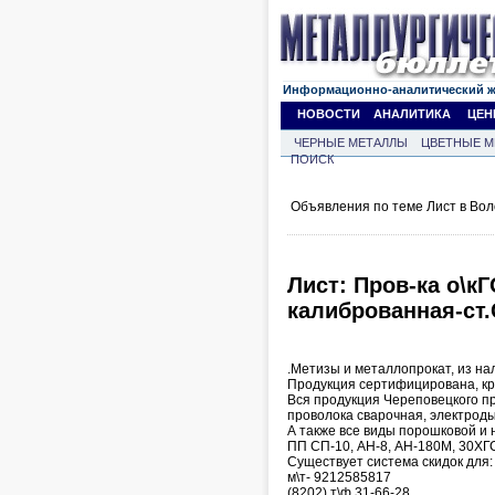
Информационно-аналитический 
НОВОСТИ
АНАЛИТИКА
ЦЕН
ЧЕРНЫЕ МЕТАЛЛЫ
ЦВЕТНЫЕ М
ПОИСК
Объявления по теме Лист в Вол
Лист: Пров-ка о\к
калиброванная-ст.
.Метизы и металлопрокат, из нал
Продукция сертифицирована, кр
Вся продукция Череповецкого пр
проволока сварочная, электроды,
А также все виды порошковой и 
ПП СП-10, АН-8, АН-180М, 30ХГСА
Существует система скидок для:
м\т- 9212585817
(8202) т\ф 31-66-28