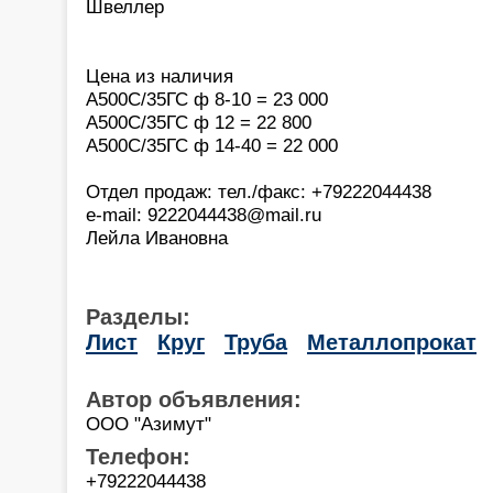
Швеллер
Цена из наличия
А500С/35ГС ф 8-10 = 23 000
А500С/35ГС ф 12 = 22 800
А500С/35ГС ф 14-40 = 22 000
Отдел продаж: тел./факс: +79222044438
e-mail: 9222044438@mail.ru
Лейла Ивановна
Разделы:
Лист
Круг
Труба
Металлопрокат
Автор объявления:
ООО "Азимут"
Телефон:
+79222044438