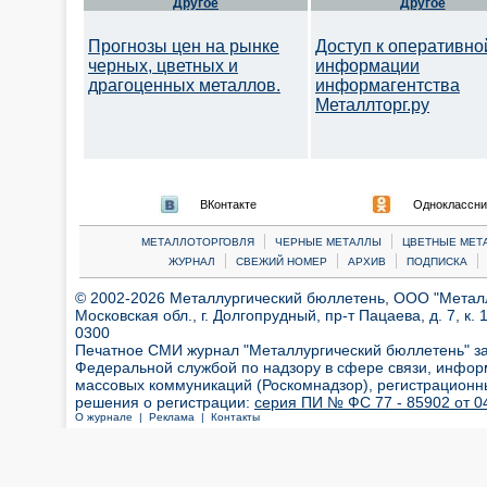
Другое
Другое
Прогнозы цен на рынке
Доступ к оперативно
черных, цветных и
информации
драгоценных металлов.
информагентства
Металлторг.ру
ВКонтакте
Одноклассни
|
|
МЕТАЛЛОТОРГОВЛЯ
ЧЕРНЫЕ МЕТАЛЛЫ
ЦВЕТНЫЕ МЕТ
|
|
|
|
ЖУРНАЛ
СВЕЖИЙ НОМЕР
АРХИВ
ПОДПИСКА
© 2002-2026 Металлургический бюллетень, ООО "Металлт
Московская обл., г. Долгопрудный, пр-т Пацаева, д. 7, к. 1
0300
Печатное СМИ журнал "Металлургический бюллетень" з
Федеральной службой по надзору в сфере связи, инфор
массовых коммуникаций (Роскомнадзор), регистрационн
решения о регистрации:
серия ПИ № ФС 77 - 85902 от 04
О журнале |
Реклама |
Контакты