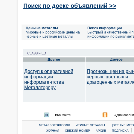
Поиск по доске объявлений >>
Цены на металлы
Поиск информации
Мировые и российские цены на
Быстрый и качественный п
черные и цветные металлы
информации по рынку мет
CLASSIFIED
Другое
Другое
Доступ к оперативной
Прогнозы цен на ры
информации
черных, цветных и
информагентства
драгоценных металл
Металлторг.ру
ВКонтакте
Одноклассни
|
|
МЕТАЛЛОТОРГОВЛЯ
ЧЕРНЫЕ МЕТАЛЛЫ
ЦВЕТНЫЕ МЕТ
|
|
|
|
ЖУРНАЛ
СВЕЖИЙ НОМЕР
АРХИВ
ПОДПИСКА