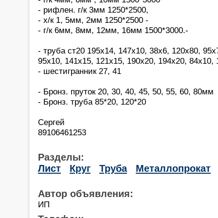
- рифлен. г/к 3мм 1250*2500,
- х/к 1, 5мм, 2мм 1250*2500 -
- г/к 6мм, 8мм, 12мм, 16мм 1500*3000.-
- труба ст20 195х14, 147х10, 38х6, 120х80, 95х
95х10, 141х15, 121х15, 190х20, 194х20, 84х10,
- шестигранник 27, 41
- Бронз. пруток 20, 30, 40, 45, 50, 55, 60, 80мм
- Бронз. труба 85*20, 120*20
Сергей
89106461253
Разделы:
Лист
Круг
Труба
Металлопрокат
Автор объявления:
ИП