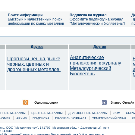
Поиск информации
Подписка на журнал
Д
а
Быстрый и качественный поиск
Оформите подписку на журнал
П
информации по рынку металлов
"Металлургический бюллетень"!
п
Другое
Другое
Аналитические
Прогнозы цен на рынке
приложения к журналу
черных, цветных и
Металлургический
драгоценных металлов.
Бюллетень
M
Одноклассники
Бизнес Онлайн
|
|
|
|
ЕРНЫЕ МЕТАЛЛЫ
ЦВЕТНЫЕ МЕТАЛЛЫ
ДРАГОЦЕННЫЕ МЕТАЛЛЫ
ЛОМ
CЫРЬ
|
|
|
|
|
НОМЕР
АРХИВ
ПОДПИСКА
ПРОФИЛЬ ЖУРНАЛА
ТЕМАТИЧЕСКИЙ ПЛАН
Р
ь, ООО "Металлторг.ру", 141707, Московская обл., г. Долгопрудный, пр-т
) 134-0300
ий бюллетень" зарегистрировано Федеральной службой по надзору в