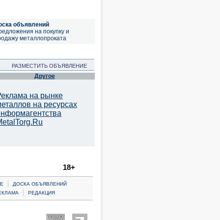
оска объявлений
редложения на покупку и
родажу металлопроката
РАЗМЕСТИТЬ ОБЪЯВЛЕНИЕ
Другое
Реклама на рынке
металлов на ресурсах
информагентства
etalTorg.Ru
18+
|
Е
ДОСКА ОБЪЯВЛЕНИЙ
|
ЕКЛАМА
РЕДАКЦИЯ