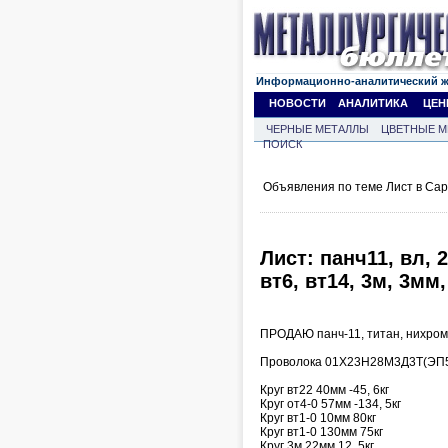
Информационно-аналитический 
НОВОСТИ
АНАЛИТИКА
ЦЕН
ЧЕРНЫЕ МЕТАЛЛЫ
ЦВЕТНЫЕ М
ПОИСК
Объявления по теме Лист в Сар
Лист: панч11, вл, 29
вт6, вт14, 3м, 3мм
ПРОДАЮ панч-11, титан, нихром,
Проволока 01Х23Н28М3Д3Т(ЭП51
Круг вт22 40мм -45, 6кг
Круг от4-0 57мм -134, 5кг
Круг вт1-0 10мм 80кг
Круг вт1-0 130мм 75кг
Круг 3м 22мм 12, 5кг