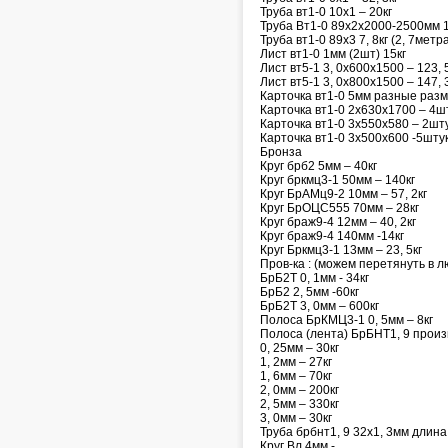
Труба вт1-0 10х1 – 20кг
Труба Вт1-0 89х2х2000-2500мм 1
Труба вт1-0 89х3 7, 8кг (2, 7метр
Лист вт1-0 1мм (2шт) 15кг
Лист вт5-1 3, 0х600х1500 – 123, 5
Лист вт5-1 3, 0х800х1500 – 147, 3
Карточка вт1-0 5мм разные разм
Карточка вт1-0 2х630х1700 – 4ш
Карточка вт1-0 3х550х580 – 2шт
Карточка вт1-0 3х500х600 -5шту
Бронза
Круг брб2 5мм – 40кг
Круг бркмц3-1 50мм – 140кг
Круг БрАМц9-2 10мм – 57, 2кг
Круг БрОЦС555 70мм – 28кг
Круг браж9-4 12мм – 40, 2кг
Круг браж9-4 140мм -14кг
Круг Бркмц3-1 13мм – 23, 5кг
Пров-ка : (можем перетянуть в 
БрБ2Т 0, 1мм - 34кг
БрБ2 2, 5мм -60кг
БрБ2Т 3, 0мм – 600кг
Полоса БрКМЦ3-1 0, 5мм – 8кг
Полоса (лента) БрБНТ1, 9 про
0, 25мм – 30кг
1, 2мм – 27кг
1, 6мм – 70кг
2, 0мм – 200кг
2, 5мм – 330кг
3, 0мм – 30кг
Труба брбнт1, 9 32х1, 3мм длин
Круг Вл 4мм -