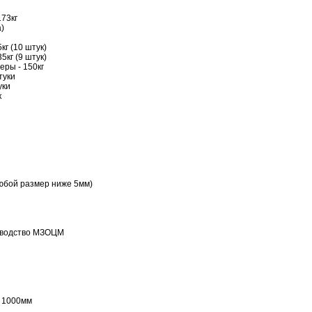
73кг
а)
кг (10 штук)
5кг (9 штук)
еры - 150кг
туки
уки
к
любой размер ниже 5мм)
изводство МЗОЦМ
а 1000мм