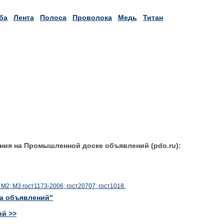
ба
Лента
Полоса
Проволока
Медь
Титан
ния на Промышленной доске объявлений (pdo.ru):
М2; М3 гост1173-2006; гост20707; гост1018.
ка объявлений"
ий >>