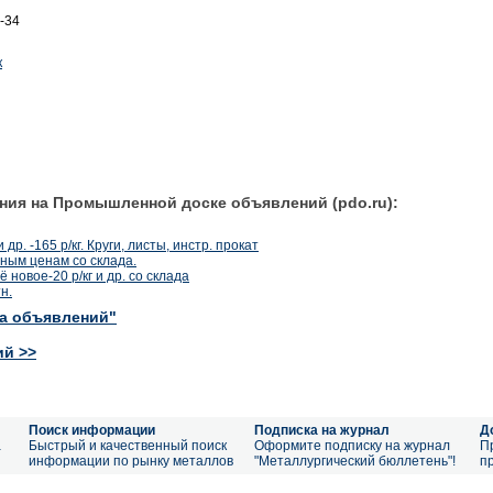
-34
к
ния на Промышленной доске объявлений (pdo.ru):
р. -165 р/кг. Круги, листы, инстр. прокат
ным ценам со склада.
 новое-20 р/кг и др. со склада
н.
ка объявлений"
ий >>
Поиск информации
Подписка на журнал
Д
а
Быстрый и качественный поиск
Оформите подписку на журнал
П
информации по рынку металлов
"Металлургический бюллетень"!
п