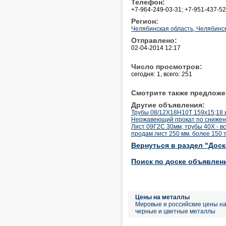
Телефон:
+7-964-249-03-31; +7-951-437-52
Регион:
Челябинская область, Челябинс
Отправлено:
02-04-2014 12:17
Число просмотров:
сегодня: 1, всего: 251
Смотрите также предложе
Другие объявления:
Трубы 08/12Х18Н10Т 159х15;18 и д
Нержавеющий прокат по снижен
Лист 09Г2С 30мм, трубы 40Х - всё
продам лист 250 мм. более 150 т
Вернуться в раздел "Дос
Поиск по доске объявлен
Цены на металлы
Мировые и российские цены н
черные и цветные металлы