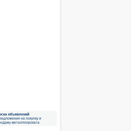
оска объявлений
редложения на покупку и
родажу металлопроката