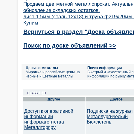
Продаем цветметной металлопрокат. Актуаль
обновление складских остатков.
лист 1,5мм (сталь 12х13) и труба ф219х20мм 
Купим
Вернуться в раздел "Доска объявле
Поиск по доске объявлений >>
Цены на металлы
Поиск информации
Мировые и российские цены на
Быстрый и качественный п
черные и цветные металлы
информации по рынку мет
CLASSIFIED
Другое
Другое
Доступ к оперативной
Подписка на журнал
информации
Металлургический
информагентства
Бюллетень
Металлторг.ру