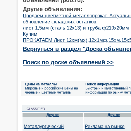
Другие объявления:
Продаем цветметной металлопрокат. Актуаль
обновление складских остатков.
лист 1,5мм (сталь 12х13) и труба ф219х20мм 
Купим
ПРОКАТАЕМ Лист 12хм(мх),12х1мф,15хм,15х5
Вернуться в раздел "Доска объявле
Поиск по доске объявлений >>
Цены на металлы
Поиск информации
Мировые и российские цены на
Быстрый и качественный п
черные и цветные металлы
информации по рынку мет
CLASSIFIED
Другое
Другое
Металлургический
Реклама на рынке