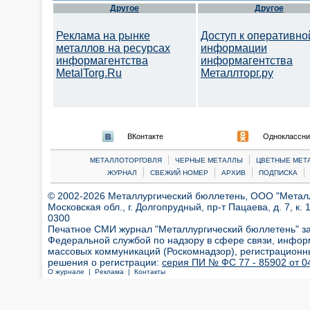
Другое
Другое
Реклама на рынке
Доступ к оперативно
металлов на ресурсах
информации
информагентства
информагентства
MetalTorg.Ru
Металлторг.ру
ВКонтакте
Одноклассни
|
|
МЕТАЛЛОТОРГОВЛЯ
ЧЕРНЫЕ МЕТАЛЛЫ
ЦВЕТНЫЕ МЕТ
|
|
|
|
ЖУРНАЛ
СВЕЖИЙ НОМЕР
АРХИВ
ПОДПИСКА
© 2002-2026 Металлургический бюллетень, ООО "Металлт
Московская обл., г. Долгопрудный, пр-т Пацаева, д. 7, к. 1
0300
Печатное СМИ журнал "Металлургический бюллетень" з
Федеральной службой по надзору в сфере связи, инфор
массовых коммуникаций (Роскомнадзор), регистрационн
решения о регистрации:
серия ПИ № ФС 77 - 85902 от 04
О журнале |
Реклама |
Контакты