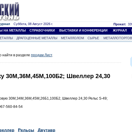
журнал
Суббота, 08 Август 2026 г.
Прокат:
339
Ы НА МЕТАЛЛЫ
СПРАВОЧНИКИ
ВЫСТАВКИ И КОНФЕРЕНЦИИ
ЖУРНАЛ
ЕТАЛЛЫ
ДРАГОЦЕННЫЕ МЕТАЛЛЫ
МЕТАЛЛОЛОМ
СЫРЬЕ
МЕТАЛЛОТОРГО
о найти в разделе
продам Лист
.
у 30М,36М,45М,100Б2; Швеллер 24,30
ровую 30М,34М,36М,45М,26Б1,100Б2, Швеллер 24,30 Рельс S-49;
 067-560-84-54
веллер
Рельсы
Двутавр