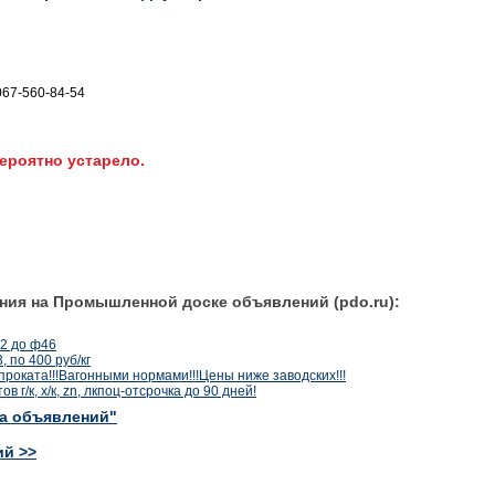
 067-560-84-54
ероятно устарело.
ния на Промышленной доске объявлений (pdo.ru):
2 до ф46
 по 400 руб/кг
проката!!!Вагонными нормами!!!Цены ниже заводских!!!
г/к, х/к, zn, лкпоц-отсрочка до 90 дней!
ка объявлений"
ий >>