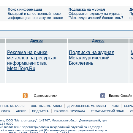
Поиск информации
Подписка на журнал
Д
а
Быстрый и качественный поиск
Оформите подписку на журнал
П
информации по рынку металлов
"Металлургический бюллетень"!
п
Другое
Другое
Реклама на рынке
Подписка на журнал
металлов на ресурсах
Металлургический
информагентства
Бюллетень
MetalTorg.Ru
Одноклассники
Бизнес Онлайн
|
|
|
|
ЕРНЫЕ МЕТАЛЛЫ
ЦВЕТНЫЕ МЕТАЛЛЫ
ДРАГОЦЕННЫЕ МЕТАЛЛЫ
ЛОМ
CЫРЬ
|
|
|
|
|
НОМЕР
АРХИВ
ПОДПИСКА
ПРОФИЛЬ ЖУРНАЛА
ТЕМАТИЧЕСКИЙ ПЛАН
Р
ь, ООО "Металлторг.ру", 141707, Московская обл., г. Долгопрудный, пр-т
) 134-0300
ий бюллетень" зарегистрировано Федеральной службой по надзору в
ий и массовых коммуникаций (Роскомнадзор), регистрационный номер и