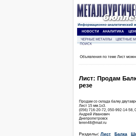
Информационно-аналитический 
НОВОСТИ
АНАЛИТИКА
ЦЕН
ЧЕРНЫЕ МЕТАЛЛЫ
ЦВЕТНЫЕ М
ПОИСК
Объявления по теме Лист можн
Лист: Продам Балк
резе
Продам со склада балку двутав
Лист 15 мм.1х3.
(056) 716-20-72, 050-992-14-58,
Андрей Иванович
Днепропетровск
teren48@mail.ru
Разделы:
Лист
Балка
Ш