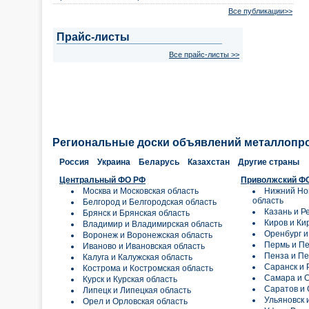
Все публикации>>
Прайс-листы
Все прайс-листы >>
Региональные доски объявлений металлопр
Россия
Украина
Беларусь
Казахстан
Другие страны
Центральный ФО РФ
Приволжский Ф
Москва и Московская область
Нижний Но
область
Белгород и Белгородская область
Казань и Р
Брянск и Брянская область
Киров и Ки
Владимир и Владимирская область
Оренбург и
Воронеж и Воронежская область
Пермь и Пе
Иваново и Ивановская область
Пенза и Пе
Калуга и Калужская область
Саранск и 
Кострома и Костромская область
Самара и С
Курск и Курская область
Саратов и 
Липецк и Липецкая область
Ульяновск 
Орел и Орловская область