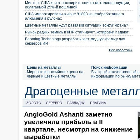
Минторг США хочет расширить список металлопродукции,
облагаемой 25%-й пошлиной
США импортировали в июне 91803 кг необработанного
алюминия в рулонах
Цветные металлы ждут развязки ситуации вокруг Ирана?
Рынок редких земель в КНР стагнирует, котировки падают
Baoming Technology разрабатывает медную фольгу для
серверов ИИ
Все новости>>
Цены на металлы
Поиск информации
Мировые и российские цены на
Быстрый и качественный п
черные и цветные металлы
информации по рынку мет
Драгоценные метал
ЗОЛОТО
СЕРЕБРО
ПАЛЛАДИЙ
ПЛАТИНА
AngloGold Ashanti заметно
увеличила прибыль в II
квартале, несмотря на снижение
выработки