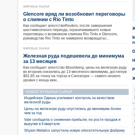
МИРОВЫЕ РЫНКИ
Glencore вряд ли возобновит переговоры
о слиянии с Rio Tinto
Как сообщает агентствоReuters, после завершения
Ж
шестимесячного периода, ограничивавшего новые
переговоры о возможном слиянии Rio Tinto и Glencore,
М
руководство Rio Tinto не намерено возвращатьс...
п
МИРОВЫЕ РЫНКИ
D
Железная руда подешевела до минимума
Н
за 13 месяцев
Как сообщает агентство Bloomberg, цены на железную руду
Р
во вторник снизились до 13-месячного минимума, достигнув
$92,85 за тонну на торгах в Сингапуре — самого низкого
Ж
уровня с конца июн...
НОВОСТИ РЫНКА СЫРЬЯ
Индийская Одиша усиливает контроль за качеством
железной руды
Цены на железную руду опустились до минимума более
чем за год
Vale сообщила о снижении прибыли, но росте продаж и
выручки в II квартале
Shyam Metalics запустила новую обогатительную фабрику