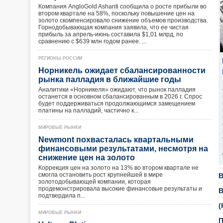
Компания AngloGold Ashanti сообщила о росте прибыли во
втором квартале на 58%, поскольку повышение цен на
золото скомпенсировало снижение объемов производства.
Горнодобывающая компания заявила, что ее чистая
прибыль за апрель-июнь составила $1,01 млрд, по
сравнению с $639 млн годом ранее. ...
РЕГИОНЫ РОССИИ
Норникель ожидает сбалансированности
рынка палладия в ближайшие годы
Аналитики «Норникеля» ожидают, что рынок палладия
останется в основном сбалансированным в 2026 г. Спрос
будет поддерживаться продолжающимся замещением
платины на палладий, частично к...
МИРОВЫЕ РЫНКИ
Newmont похвасталась квартальными
финансовыми результатами, несмотря на
снижение цен на золото
Коррекция цен на золото на 13% во втором квартале не
смогла остановить рост крупнейшей в мире
В
золотодобывающей компании, которая
продемонстрировала высокие финансовые результаты и
В
подтвердила п...
(
МИРОВЫЕ РЫНКИ
П