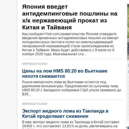
Япония введет
антидемпинговые пошлины на
х/к нержавеющий прокат из
Китая и Тайваня
Как сообщаетYieh.com,правительство Японии утвердило
введение временных антидемпинговых пошлин на импорт
холоднокатаных листов и полос из никельсодержащей
легированной нержавеющей стали происхождением из
Китая и Тайваня. Мера будет действовать с 9 июля по 8
ноября 2026 года. Максимальная ста...
МИРОВЫЕ РЫНКИ
Цены на лом HMS 80:20 во Вьетнаме
нехотя снижаются
Рынок импортного лома во Вьетнаме остается под
давлением конъюнктуры. Предложения по сыпучему лому
HMS 80:20 с Западного побережья США упали примерно до
$39...
МИРОВЫЕ РЫНКИ
Экспорт медного лома из Таиланда в
Китай продолжает снижение
В мае экспорт медного лома из Таиланда в Китай составил
26400 т, что составляет 13,81%-ю долю, увеличившись на
Ч