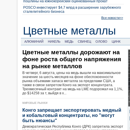
пошлины на южнокорейский оцинкованный прокат
POSCO инвестирует $4,7 млрд в расширение зарубежного
сталелитейного бизнеса
Все новости>>
Цветные металлы
АЛЮМИНИЙ
НИКЕЛЬ
МЕДЬ
СВИНЕЦ
ОЛОВО
ЦИНК
Цветные металлы дорожают на
фоне роста общего напряжения
на рынке металлов
В четверг, 6 августа, цены на медь вышли на максимальное
значение за шесть месяцев на фоне обеспокоенности
рынка объемами запаса металла за пределами США, а
также в связи запретом Конго на экспорт концентрата.
Трехмесячный контракт на медь на LME подорожал на 1,1%,
до $14258 за т, выйдя в х...
МИРОВЫЕ РЫНКИ
Конго запрещает экспортировать медный
и кобальтовый концентраты, но "могут
быть нюансы"
Демократическая Республика Конго (ДРК) запретила экспорт