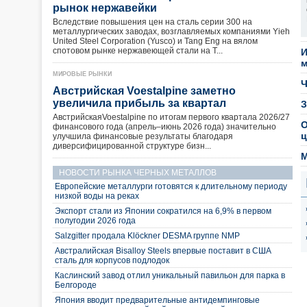
рынок нержавейки
Вследствие повышения цен на сталь серии 300 на
металлургических заводах, возглавляемых компаниями Yieh
United Steel Corporation (Yusco) и Tang Eng на вялом
спотовом рынке нержавеющей стали на Т...
И
м
МИРОВЫЕ РЫНКИ
Ч
Австрийская Voestalpine заметно
увеличила прибыль за квартал
З
АвстрийскаяVoestalpine по итогам первого квартала 2026/27
О
финансового года (апрель–июнь 2026 года) значительно
ц
улучшила финансовые результаты благодаря
диверсифицированной структуре бизн...
М
НОВОСТИ РЫНКА ЧЕРНЫХ МЕТАЛЛОВ
Европейские металлурги готовятся к длительному периоду
низкой воды на реках
Экспорт стали из Японии сократился на 6,9% в первом
полугодии 2026 года
Salzgitter продала Klöckner DESMA группе NMP
Австралийская Bisalloy Steels впервые поставит в США
сталь для корпусов подлодок
Каслинский завод отлил уникальный павильон для парка в
Белгороде
Япония вводит предварительные антидемпинговые