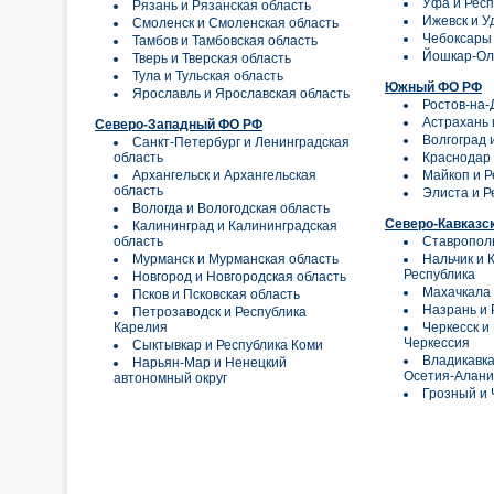
Уфа и Рес
Рязань и Рязанская область
Ижевск и У
Смоленск и Смоленская область
Чебоксары 
Тамбов и Тамбовская область
Йошкар-Ол
Тверь и Тверская область
Тула и Тульская область
Южный ФО РФ
Ярославль и Ярославская область
Ростов-на-
Астрахань 
Северо-Западный ФО РФ
Волгоград 
Санкт-Петербург и Ленинградская
область
Краснодар 
Архангельск и Архангельская
Майкоп и Р
область
Элиста и Р
Вологда и Вологодская область
Северо-Кавказс
Калининград и Калининградская
область
Ставрополь
Мурманск и Мурманская область
Нальчик и 
Республика
Новгород и Новгородская область
Махачкала 
Псков и Псковская область
Назрань и 
Петрозаводск и Республика
Карелия
Черкесск и
Черкессия
Сыктывкар и Республика Коми
Владикавка
Нарьян-Мар и Ненецкий
Осетия-Алан
автономный округ
Грозный и 