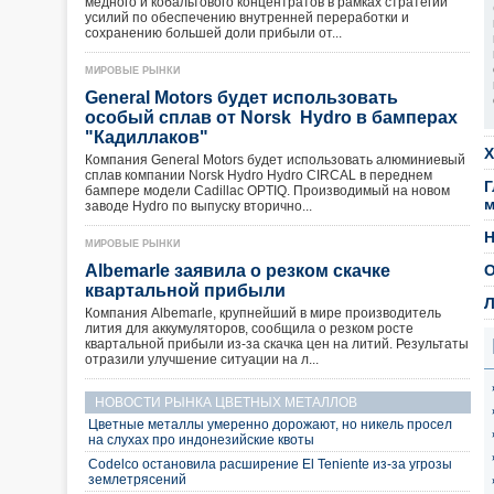
медного и кобальтового концентратов в рамках стратегии
усилий по обеспечению внутренней переработки и
сохранению большей доли прибыли от...
МИРОВЫЕ РЫНКИ
General Motors будет использовать
особый сплав от Norsk Hydro в бамперах
"Кадиллаков"
Х
Компания General Motors будет использовать алюминиевый
сплав компании Norsk Hydro Hydro CIRCAL в переднем
Г
бампере модели Cadillac OPTIQ. Производимый на новом
м
заводе Hydro по выпуску вторично...
Н
МИРОВЫЕ РЫНКИ
Albemarle заявила о резком скачке
О
квартальной прибыли
Л
Компания Albemarle, крупнейший в мире производитель
лития для аккумуляторов, сообщила о резком росте
квартальной прибыли из-за скачка цен на литий. Результаты
отразили улучшение ситуации на л...
НОВОСТИ РЫНКА ЦВЕТНЫХ МЕТАЛЛОВ
Цветные металлы умеренно дорожают, но никель просел
на слухах про индонезийские квоты
Codelco остановила расширение El Teniente из-за угрозы
землетрясений