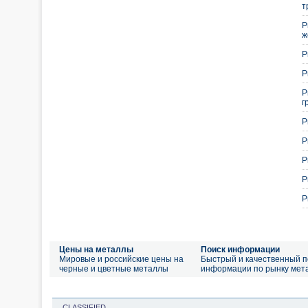
т
Р
ж
Р
Р
Р
г
Р
Р
Р
Р
Р
Цены на металлы
Поиск информации
Мировые и российские цены на
Быстрый и качественный п
черные и цветные металлы
информации по рынку мет
CLASSIFIED