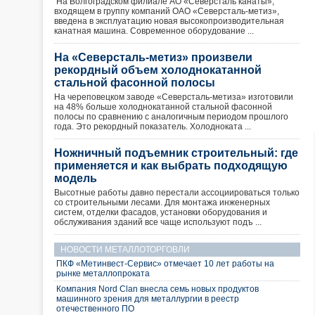
На Волгоградском филиале АО «Северсталь канаты»,
входящем в группу компаний ОАО «Северсталь-метиз»,
введена в эксплуатацию новая высокопроизводительная
канатная машина. Современное оборудование ...
На «Северсталь-метиз» произвели
рекордный объем холоднокатанной
стальной фасонной полосы
На череповецком заводе «Северсталь-метиза» изготовили
на 48% больше холоднокатанной стальной фасонной
полосы по сравнению с аналогичным периодом прошлого
года. Это рекордный показатель. Холодноката ...
Ножничный подъемник строительный: где
применяется и как выбрать подходящую
модель
Высотные работы давно перестали ассоциироваться только
со строительными лесами. Для монтажа инженерных
систем, отделки фасадов, установки оборудования и
обслуживания зданий все чаще используют подъ ...
НОВОСТИ МЕТАЛЛОТОРГОВЛИ
ПКФ «Метинвест-Сервис» отмечает 10 лет работы на
рынке металлопроката
Компания Nord Clan внесла семь новых продуктов
машинного зрения для металлургии в реестр
отечественного ПО