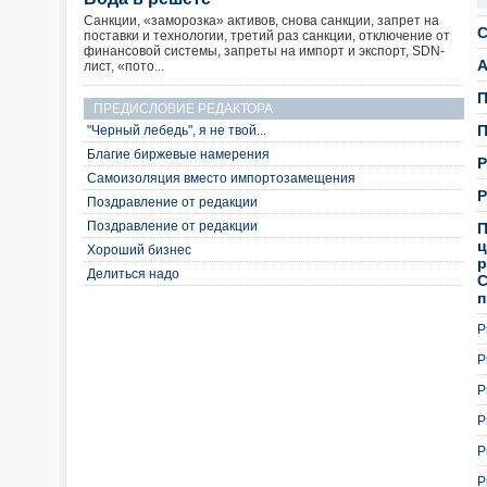
Санкции, «заморозка» активов, снова санкции, запрет на
С
поставки и технологии, третий раз санкции, отключение от
финансовой системы, запреты на импорт и экспорт, SDN-
А
лист, «пото...
П
ПРЕДИСЛОВИЕ РЕДАКТОРА
П
"Черный лебедь", я не твой...
Благие биржевые намерения
Р
Самоизоляция вместо импортозамещения
Р
Поздравление от редакции
Поздравление от редакции
П
ц
Хороший бизнес
р
Делиться надо
С
п
Р
Р
Р
Р
Р
Р