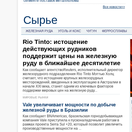
сегменте поставок металлолома
Все новости>>
Сырье
ЖЕЛЕЗНАЯ РУДА
УГОЛЬ И КОКС
ЧУГУН
ФЕРРОСПЛАВЫ
Rio Tinto: истощение
действующих рудников
поддержит цены на железную
руду в ближайшее десятилетие
Как сообщает агентствоReuters, исполнительный директор
железорудного подразделения Rio Tinto Мэттью Холц
считает, что истощение крупных железорудных
месторождений, введенных в эксплуатацию в Австралии в
начале XXI века, станет одним из ключевых факторов
поддержки мировых цен на железную руду...
МИРОВЫЕ РЫНКИ
Vale увеличивает мощности по добыче
железной руды в Бразилии
Как сообщает BNAmericas, бразильская горнодобывающая
компания Vale приступила к пусконаладочным работам в
рамках проекта Serra Sul +20, который позволит увеличить
производственные мощности на ...