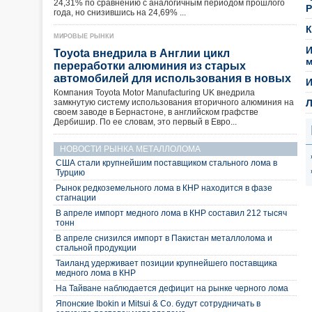
24,31% по сравнению с аналогичным периодом прошлого
Р
года, но снизившись на 24,69% ...
К
МИРОВЫЕ РЫНКИ
И
Toyota внедрила в Англии цикл
м
переработки алюминия из старых
автомобилей для использования в новых
И
Компания Toyota Motor Manufacturing UK внедрила
замкнутую систему использования вторичного алюминия на
Л
своем заводе в Бернастоне, в английском графстве
Дербишир. По ее словам, это первый в Евро...
НОВОСТИ РЫНКА МЕТАЛЛОЛОМА
США стали крупнейшим поставщиком стального лома в
Турцию
Рынок редкоземельного лома в КНР находится в фазе
стагнации
В апреле импорт медного лома в КНР составил 212 тысяч
тонн
В апреле снизился импорт в Пакистан металлолома и
стальной продукции
Таиланд удерживает позиции крупнейшего поставщика
медного лома в КНР
На Тайване наблюдается дефицит на рынке черного лома
Японские Ibokin и Mitsui & Co. будут сотрудничать в