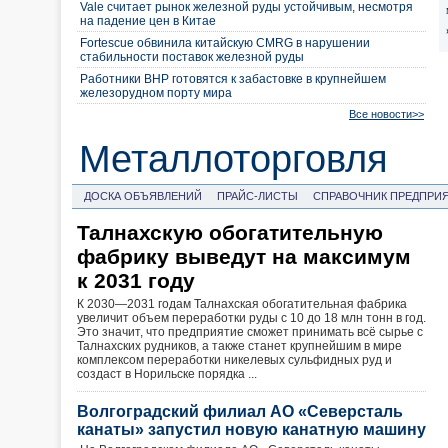
Vale считает рынок железной руды устойчивым, несмотря
на падение цен в Китае
Fortescue обвинила китайскую CMRG в нарушении
стабильности поставок железной руды
Работники BHP готовятся к забастовке в крупнейшем
железорудном порту мира
Все новости>>
Металлоторговля
ДОСКА ОБЪЯВЛЕНИЙ
ПРАЙС-ЛИСТЫ
СПРАВОЧНИК ПРЕДПРИ
Талнахскую обогатительную
фабрику выведут на максимум
к 2031 году
К 2030—2031 годам Талнахская обогатительная фабрика
увеличит объем переработки руды с 10 до 18 млн тонн в год.
Это значит, что предприятие сможет принимать всё сырье с
Талнахских рудников, а также станет крупнейшим в мире
комплексом переработки никелевых сульфидных руд и
создаст в Норильске порядка ...
Волгоградский филиал АО «Северсталь
канаты» запустил новую канатную машину