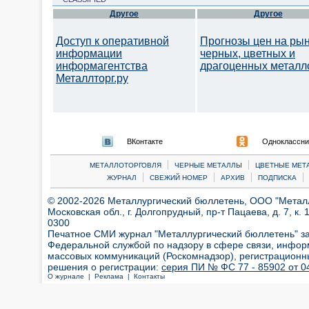
Другое
Другое
Доступ к оперативной
Прогнозы цен на ры
информации
черных, цветных и
информагентства
драгоценных металл
Металлторг.ру
ВКонтакте
Одноклассни
|
|
МЕТАЛЛОТОРГОВЛЯ
ЧЕРНЫЕ МЕТАЛЛЫ
ЦВЕТНЫЕ МЕТ
|
|
|
|
ЖУРНАЛ
СВЕЖИЙ НОМЕР
АРХИВ
ПОДПИСКА
© 2002-2026 Металлургический бюллетень, ООО "Металлт
Московская обл., г. Долгопрудный, пр-т Пацаева, д. 7, к. 1
0300
Печатное СМИ журнал "Металлургический бюллетень" з
Федеральной службой по надзору в сфере связи, инфор
массовых коммуникаций (Роскомнадзор), регистрационн
решения о регистрации:
серия ПИ № ФС 77 - 85902 от 04
О журнале |
Реклама |
Контакты