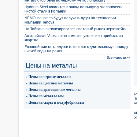
металлоторговли по черному металлопрокату
Hydnum Steel вложится в завод по выпуску экологически
чистой стали в Испании
NEMO Industries будут получать чугун по технологии
компании Tenova
На Тайване активизировался спотовый рынок нержавейки
Австрийская Voestalpine заметно увеличила прибыль за
квартал
Европейские металлурги готовятся к длительному периоду
низкой воды на реках
Все новости>>
Цены на металлы
» Цены на черные металлы
» Цены на цветные металлы
» Цены на драгоценные металлы
Р
» Цены на металлолом
Т
» Цены на сырье и полуфабрикаты
м
И
У