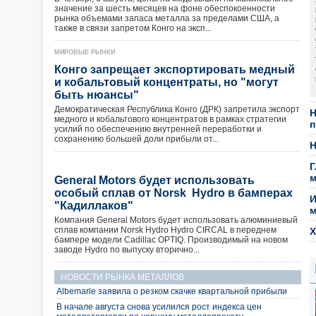
значение за шесть месяцев на фоне обеспокоенности
рынка объемами запаса металла за пределами США, а
также в связи запретом Конго на эксп...
МИРОВЫЕ РЫНКИ
Конго запрещает экспортировать медный
и кобальтовый концентраты, но "могут
быть нюансы"
Демократическая Республика Конго (ДРК) запретила экспорт
Н
медного и кобальтового концентратов в рамках стратегии
п
усилий по обеспечению внутренней переработки и
сохранению большей доли прибыли от...
Н
Г
м
General Motors будет использовать
особый сплав от Norsk Hydro в бамперах
И
"Кадиллаков"
м
Компания General Motors будет использовать алюминиевый
сплав компании Norsk Hydro Hydro CIRCAL в переднем
Х
бампере модели Cadillac OPTIQ. Производимый на новом
заводе Hydro по выпуску вторично...
НОВОСТИ РЫНКА МЕТАЛЛОВ
Albemarle заявила о резком скачке квартальной прибыли
В начале августа снова усилился рост индекса цен