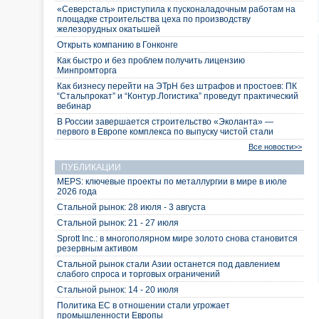
«Северсталь» приступила к пусконаладочным работам на
площадке строительства цеха по производству
железорудных окатышей
Открыть компанию в Гонконге
Как быстро и без проблем получить лицензию
Минпромторга
Как бизнесу перейти на ЭТрН без штрафов и простоев: ПК
“Стальпрокат” и “Контур.Логистика” проведут практический
вебинар
В России завершается строительство «Эколанта» —
первого в Европе комплекса по выпуску чистой стали
Все новости>>
ПУБЛИКАЦИИ
MEPS: ключевые проекты по металлургии в мире в июле
2026 года
Стальной рынок: 28 июля - 3 августа
Стальной рынок: 21 - 27 июля
Sprott Inc.: в многополярном мире золото снова становится
резервным активом
Стальной рынок стали Азии останется под давлением
слабого спроса и торговых ограничений
Стальной рынок: 14 - 20 июля
Политика ЕС в отношении стали угрожает
промышленности Европы