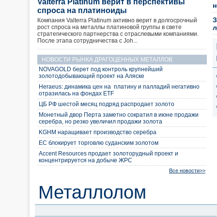
Valterra Platinum верит в перспективы
н
спроса на платиноиды
З
Компания Valterra Platinum активно верит в долгосрочный
рост спроса на металлы платиновой группы в свете
стратегического партнерства с отраслевыми компаниями.
После этапа сотрудничества с Joh...
НОВОСТИ РЫНКА ДРАГОЦЕННЫХ МЕТАЛЛОВ
NOVAGOLD берет под контроль крупнейший
золотодобывающий проект на Аляске
Heraeus: динамика цен на платину и палладий негативно
отразилась на фондах ETF
ЦБ РФ шестой месяц подряд распродает золото
Монетный двор Перта заметно сократил в июне продажи
серебра, но резко увеличил продажи золота
KGHM наращивает производство серебра
ЕС блокирует торговлю суданским золотом
Accent Resources продает золоторудный проект и
концентрируется на добыче ЖРС
Все новости>>
Металлолом